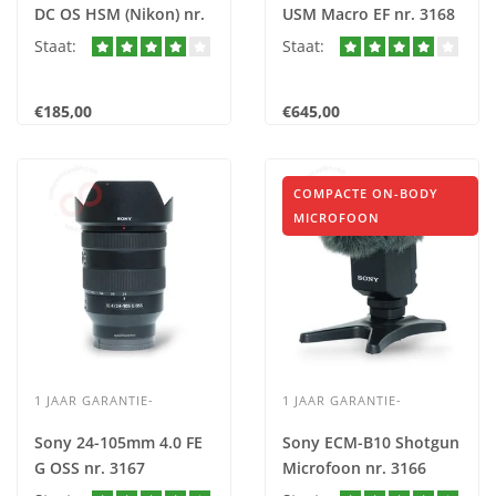
DC OS HSM (Nikon) nr.
USM Macro EF nr. 3168
3169
Staat:
Staat:
€185,00
€645,00
COMPACTE ON-BODY
MICROFOON
1 JAAR GARANTIE-
1 JAAR GARANTIE-
Sony 24-105mm 4.0 FE
Sony ECM-B10 Shotgun
G OSS nr. 3167
Microfoon nr. 3166