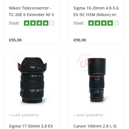
Nikon Teleconverter -
Sigma 10-20mm 4.0-5.6
TC-20E II Extender AF-S
EX DC HSM (Nikon) nr.
nr. 3171
3170
Staat:
Staat:
€95,00
€90,00
1 JAAR GARANTIE-
1 JAAR GARANTIE-
Sigma 17-50mm 2.8 EX
Canon 100mm 2.8 L IS