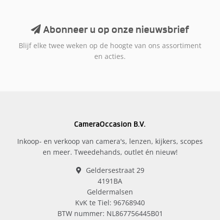
Abonneer u op onze nieuwsbrief
Blijf elke twee weken op de hoogte van ons assortiment
en acties.
CameraOccasion B.V.
Inkoop- en verkoop van camera's, lenzen, kijkers, scopes
en meer. Tweedehands, outlet én nieuw!
Geldersestraat 29
4191BA
Geldermalsen
KvK te Tiel: 96768940
BTW nummer: NL867756445B01