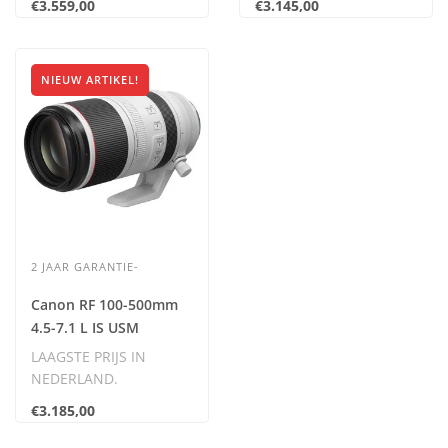
€3.559,00
€3.145,00
NIEUW ARTIKEL!
2 JAAR GARANTIE-
Canon RF 100-500mm
4.5-7.1 L IS USM
**NIEUW**
LAAGSTE PRIJS IN
NEDERLAND.
Inclusief BTW.
€3.185,00