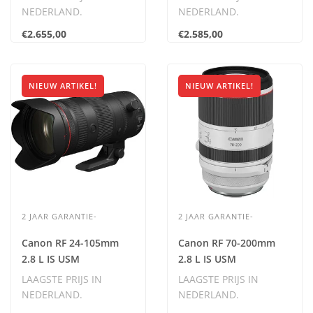
NEDERLAND.
NEDERLAND.
Inclusief BTW.
Inclusief BTW.
€2.655,00
€2.585,00
NIEUW ARTIKEL!
NIEUW ARTIKEL!
2 JAAR GARANTIE-
2 JAAR GARANTIE-
Canon RF 24-105mm
Canon RF 70-200mm
2.8 L IS USM
2.8 L IS USM
**NIEUW**
**NIEUW**
LAAGSTE PRIJS IN
LAAGSTE PRIJS IN
NEDERLAND.
NEDERLAND.
Inclusief BTW.
Inclusief BTW.