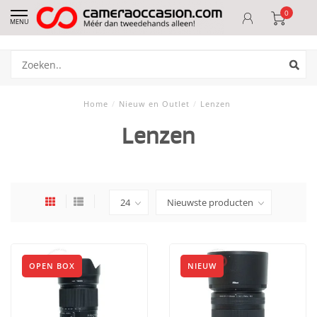
0
MENU
Home
/
Nieuw en Outlet
/
Lenzen
Lenzen
OPEN BOX
NIEUW