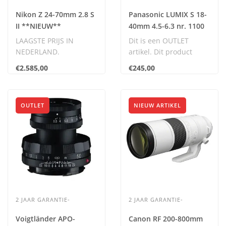
Nikon Z 24-70mm 2.8 S
Panasonic LUMIX S 18-
II **NIEUW**
40mm 4.5-6.3 nr. 1100
LAAGSTE PRIJS IN
Dit is een OUTLET
NEDERLAND.
artikel. Dit product
Inclusief BTW.
verkeert in nieuwstaat
€2.585,00
€245,00
en komt met 2 jaar..
OUTLET
NIEUW ARTIKEL
2 JAAR GARANTIE-
2 JAAR GARANTIE-
Voigtländer APO-
Canon RF 200-800mm