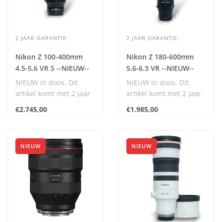
2 JAAR GARANTIE-
2 JAAR GARANTIE-
Nikon Z 100-400mm
Nikon Z 180-600mm
4.5-5.6 VR S --NIEUW--
5.6-6.3 VR --NIEUW--
NIEUW in doos. Dit
NIEUW in doos. Dit
artikel komt met 2 jaar
artikel komt met 2 jaar
garantie.
garantie.
€2.745,00
€1.985,00
Dit artikel wordt
Dit artikel wordt
geleverd..
geleverd..
NIEUW
NIEUW