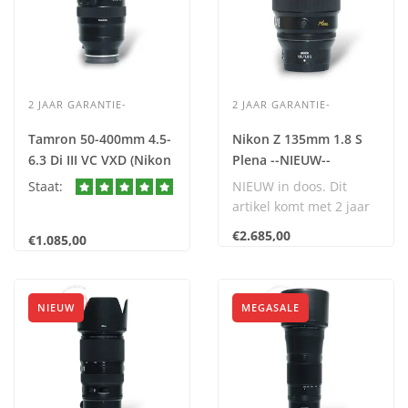
2 JAAR GARANTIE-
2 JAAR GARANTIE-
Tamron 50-400mm 4.5-
Nikon Z 135mm 1.8 S
6.3 Di III VC VXD (Nikon
Plena --NIEUW--
Z) *OPEN BOX* nr.
Staat:
NIEUW in doos. Dit
2875
artikel komt met 2 jaar
garantie.
€2.685,00
€1.085,00
Dit artikel wordt
geleverd..
NIEUW
MEGASALE