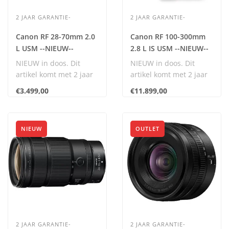
2 JAAR GARANTIE-
2 JAAR GARANTIE-
Canon RF 28-70mm 2.0
Canon RF 100-300mm
L USM --NIEUW--
2.8 L IS USM --NIEUW--
NIEUW in doos. Dit
NIEUW in doos. Dit
artikel komt met 2 jaar
artikel komt met 2 jaar
garantie.
garantie.
€3.499,00
€11.899,00
Dit artikel wordt
Dit artikel wordt
geleverd..
geleverd..
NIEUW
OUTLET
2 JAAR GARANTIE-
2 JAAR GARANTIE-