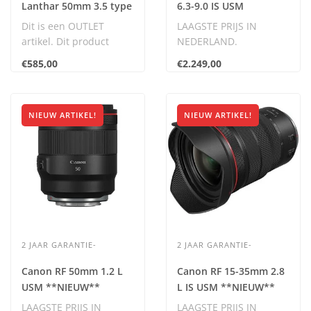
Lanthar 50mm 3.5 type
6.3-9.0 IS USM
I (Leica Mount)
**NIEUW**
Dit is een OUTLET
LAAGSTE PRIJS IN
*OUTLET* nr. 0043
artikel. Dit product
NEDERLAND.
verkeert in nieuwstaat
Inclusief BTW.
€585,00
€2.249,00
en komt met 2 jaar..
NIEUW ARTIKEL!
NIEUW ARTIKEL!
2 JAAR GARANTIE-
2 JAAR GARANTIE-
Canon RF 50mm 1.2 L
Canon RF 15-35mm 2.8
USM **NIEUW**
L IS USM **NIEUW**
LAAGSTE PRIJS IN
LAAGSTE PRIJS IN