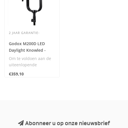
2 JAAR GARANTIE-
Godox M200D LED
Daylight Knowled -
OUTLET- OP=OP
Om te voldoen aan de
uiteenlopende
behoeften en het
€359,10
volledige potentieel van
de ..
Abonneer u op onze nieuwsbrief