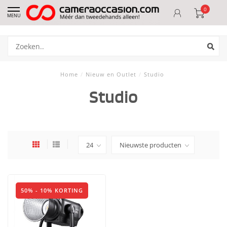
0
MENU
Home
/
Nieuw en Outlet
/
Studio
Studio
50% - 10% KORTING