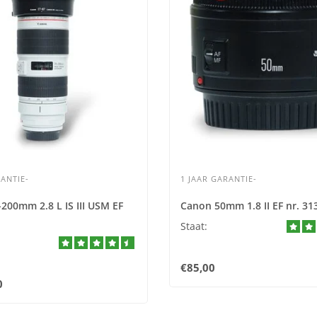
ANTIE-
1 JAAR GARANTIE-
200mm 2.8 L IS III USM EF
Canon 50mm 1.8 II EF nr. 31
Staat:
€85,00
0