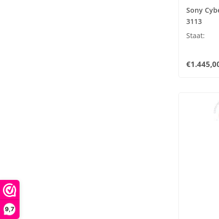
Sony Cybe
3113
Staat:
€1.445,0
9,7