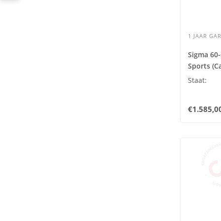
1 JAAR GAR
Sigma 60
Sports (C
Staat:
€1.585,0