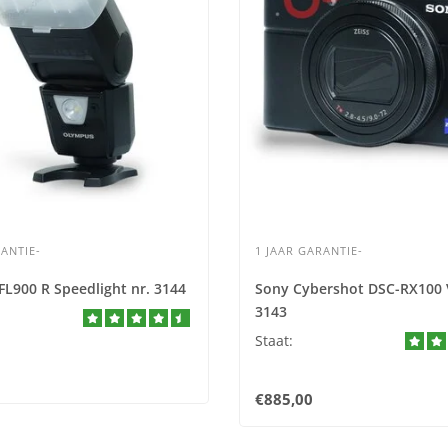
ANTIE-
1 JAAR GARANTIE-
L900 R Speedlight nr. 3144
Sony Cybershot DSC-RX100 V
3143
Staat:
€885,00