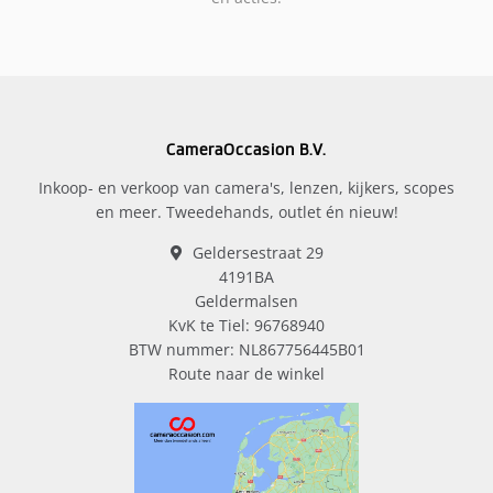
CameraOccasion B.V.
Inkoop- en verkoop van camera's, lenzen, kijkers, scopes
en meer. Tweedehands, outlet én nieuw!
Geldersestraat 29
4191BA
Geldermalsen
KvK te Tiel: 96768940
BTW nummer: NL867756445B01
Route naar de winkel