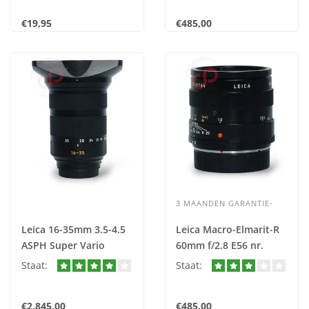
€19,95
€485,00
3 MAANDEN GARANTIE-
Leica 16-35mm 3.5-4.5
Leica Macro-Elmarit-R
ASPH Super Vario
60mm f/2.8 E56 nr.
Elmar-SL (11 177) nr.
2467
Staat:
Staat:
2702
€2.845,00
€485,00