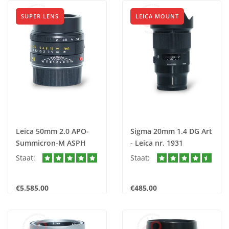
SUPER LENS
LEICA MOUNT
Leica 50mm 2.0 APO-
Sigma 20mm 1.4 DG Art
Summicron-M ASPH
- Leica nr. 1931
(11141) nr. 2191
Staat:
Staat:
€5.585,00
€485,00