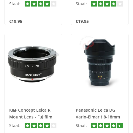
Mount EOS - SL/T nr.
nr. 3149
Staat:
Staat:
3153
€19,95
€19,95
K&F Concept Leica R
Panasonic Leica DG
Mount Lens - Fujifilm
Vario-Elmarit 8-18mm
X-Mount nr. 3147
2.8 - 4.0 ASPH. nr. 2998
Staat:
Staat: