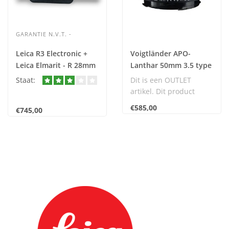
GARANTIE N.V.T. -
Leica R3 Electronic +
Voigtländer APO-
Leica Elmarit - R 28mm
Lanthar 50mm 3.5 type
2.8 11204 - 3 cam nr.
I (Leica Mount)
Staat:
Dit is een OUTLET
0713
*OUTLET* nr. 0043
artikel. Dit product
verkeert in nieuwstaat
€585,00
€745,00
en komt met 2 jaar..