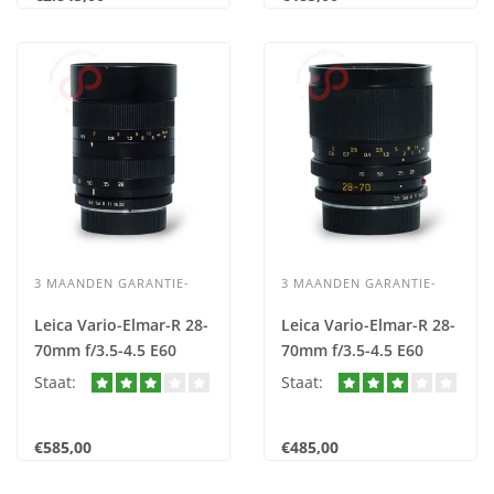
3 MAANDEN GARANTIE-
3 MAANDEN GARANTIE-
Leica Vario-Elmar-R 28-
Leica Vario-Elmar-R 28-
70mm f/3.5-4.5 E60
70mm f/3.5-4.5 E60
Type II nr. 2466
Type I nr. 2465
Staat:
Staat:
€585,00
€485,00