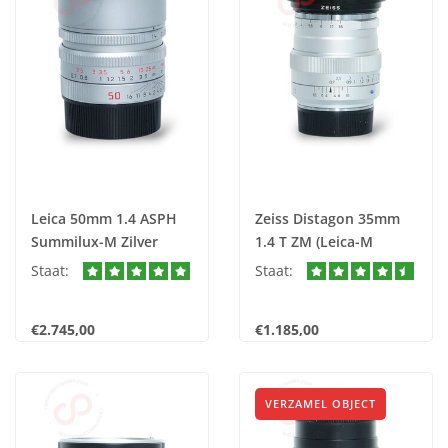
Leica 50mm 1.4 ASPH
Zeiss Distagon 35mm
Summilux-M Zilver
1.4 T ZM (Leica-M
(11.829) nr. 1731
Mount) nr. 1712
Staat:
Staat:
€2.745,00
€1.185,00
VERZAMEL OBJECT