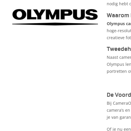
nodig hebt o
Waarom K
Olympus ca
hoge-resolu
creatieve fo
Tweedeha
Naast camer
Olympus lenz
portretten o
De Voord
Bij CameraO
camera’s en
je van garan
Of je nu ee