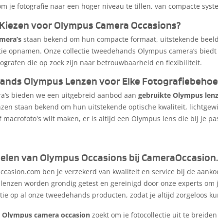
m je fotografie naar een hoger niveau te tillen, van compacte syst
iezen voor Olympus Camera Occasions?
mera’s
staan bekend om hun compacte formaat, uitstekende beeldkwa
tie opnamen. Onze collectie tweedehands Olympus camera’s biedt de
tografen die op zoek zijn naar betrouwbaarheid en flexibiliteit.
nds Olympus Lenzen voor Elke Fotografiebehoe
a’s bieden we een uitgebreid aanbod aan
gebruikte Olympus len
en staan bekend om hun uitstekende optische kwaliteit, lichtgewi
f macrofoto's wilt maken, er is altijd een Olympus lens die bij je pas
elen van Olympus Occasions bij CameraOccasion
ccasion.com ben je verzekerd van kwaliteit en service bij de aank
 lenzen worden grondig getest en gereinigd door onze experts om 
tie op al onze tweedehands producten, zodat je altijd zorgeloos ku
n
Olympus camera occasion
zoekt om je fotocollectie uit te breide