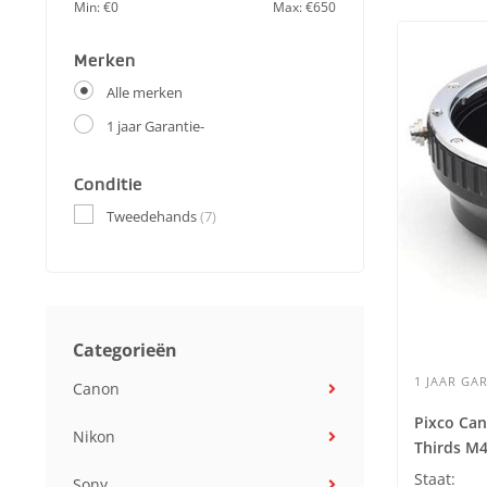
Min: €
0
Max: €
650
Merken
Alle merken
1 jaar Garantie-
Conditie
Tweedehands
(7)
Categorieën
1 JAAR GAR
Canon
Pixco Can
Nikon
Thirds M4
Staat:
Sony