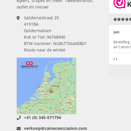
kijkers, scopes en meer. Tweedehands,
outlet én nieuw!
Geldersestraat 29
4191BA
Geldermalsen
KvK te Tiel: 96768940
BTW nummer: NL867756445B01
Route naar de winkel
+31 (0) 345-571794
verkoop@cameraoccasion.com