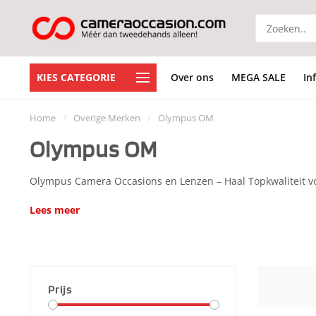
KIES CATEGORIE
Over ons
MEGA SALE
In
Home
/
Overige Merken
/
Olympus OM
Olympus OM
Olympus Camera Occasions en Lenzen – Haal Topkwaliteit 
Lees meer
Prijs