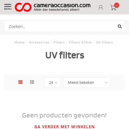
0
MENU
Home
/
Accessoires
/
Filters
/
Filters 67mm
/
UV filters
UV filters
Geen producten gevonden!
GA VERDER MET WINKELEN