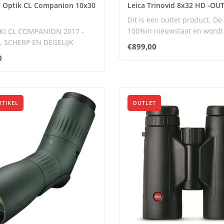
i Optik CL Companion 10x30
Leica Trinovid 8x32 HD -OU
Dit is een outlet product. De 
100%in nieuwstaat en wordt
I CL COMPANION 2017 -
met ..
 SCHERP EN DEGELIJK
€899,00
ski CL Compa..
0
RTIKEL
OUTLET