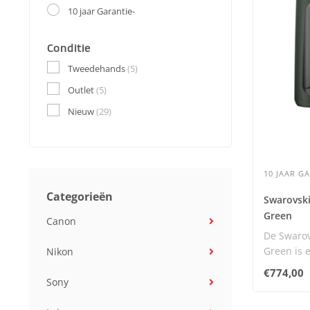
10 jaar Garantie-
Conditie
Tweedehands
(5)
Outlet
(5)
Nieuw
(29)
10 JAAR G
Categorieën
Swarovski
Green
Canon
De Swarov
Green is 
Nikon
opvouwbar
€774,00
Sony