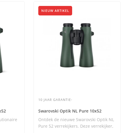
NIEUW ARTIKEL
10 JAAR GARANTIE-
x52
Swarovski Optik NL Pure 10x52
utionaire
Ontdek de nieuwe Swarovski Optik NL
Pure 52 verrekijkers. Deze verrekijker,
met ..