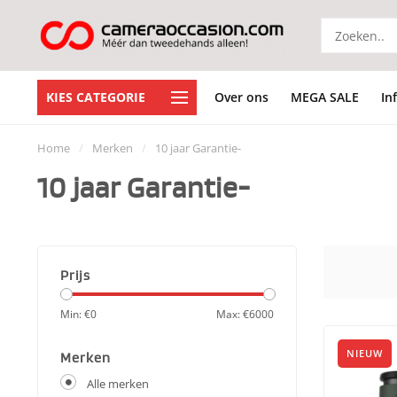
KIES CATEGORIE
Over ons
MEGA SALE
In
Home
/
Merken
/
10 jaar Garantie-
10 jaar Garantie-
Prijs
Min: €
0
Max: €
6000
NIEUW
Merken
Alle merken