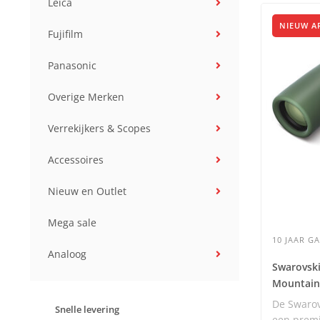
Leica
NIEUW A
Fujifilm
Panasonic
Overige Merken
Verrekijkers & Scopes
Accessoires
Nieuw en Outlet
Mega sale
10 JAAR G
Analoog
Swarovsk
Mountain
De Swarov
Snelle levering
een premi