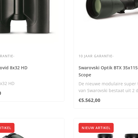
ARANTIE-
10 JAAR GARANTIE-
novid 8x32 HD
Swarovski Optik BTX 35x115
Scope
8x32 HD
De nieuwe modulaire super 
Trinovid 8x32 HD biedt
van Swarovski bestaat uit 2 
0
de precisie in..
Deze is u..
€5.562,00
RTIKEL
NIEUW ARTIKEL