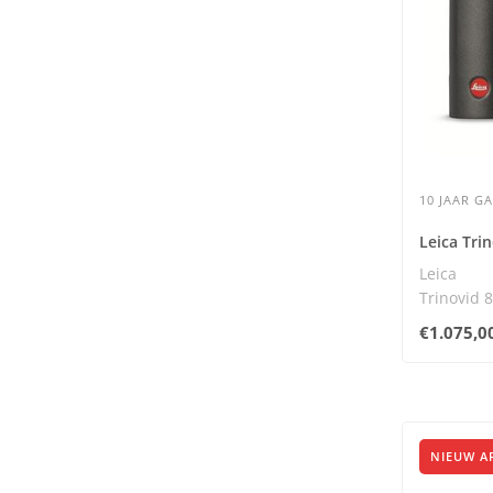
10 JAAR G
Leica Tri
Leica
Trinovid 
De Leica 
€1.075,0
uitmunten
NIEUW A