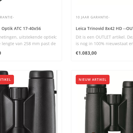
ARANTIE-
10 JAAR GARANTIE-
 Optik ATC 17-40x56
Leica Trinovid 8x42 HD --OU
metingen, uitstekende optiek:
Dit is een OUTLET artikel. De
e lengte van 258 mm past de
is nog in 100% nieuwstaat e
orig..
0
€1.083,00
RTIKEL
NIEUW ARTIKEL