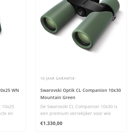
10 JAAR GARANTIE-
 10x25 WN
Swarovski Optik CL Companion 10x30
Mountain Green
t 10x25
De Swarovski CL Companion 10x30 is
cte en
een premium verrekijker voor wie
maximale bee..
€1.330,00