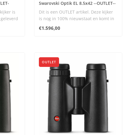
TLET-
Swarovski Optik EL 8.5x42 --OUTLET--
kijker is
Dit is een OUTLET artikel. Deze kijker
 geleverd
is nog in 100% nieuwstaat en komt in
orig..
€1.596,00
OUTLET