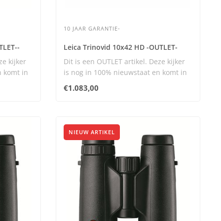
10 JAAR GARANTIE-
TLET--
Leica Trinovid 10x42 HD -OUTLET-
ze kijker
Dit is een OUTLET artikel. Deze kijker
n komt in
is nog in 100% nieuwstaat en komt in
orig..
€1.083,00
NIEUW ARTIKEL