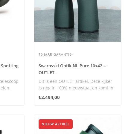
10 JAAR GARANTIE-
 Spotting
Swarovski Optik NL Pure 10x42 --
OUTLET--
telescoop
Dit is een OUTLET artikel. Deze kijker
delen.
is nog in 100% nieuwstaat en komt in
orig..
€2.494,00
NIEUW ARTIKEL