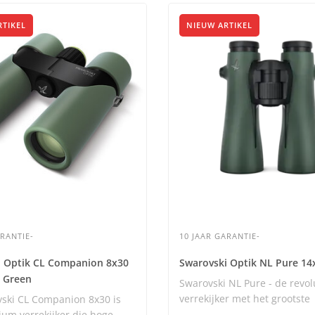
RTIKEL
NIEUW ARTIKEL
ARANTIE-
10 JAAR GARANTIE-
i Optik CL Companion 8x30
Swarovski Optik NL Pure 14
 Green
Swarovski NL Pure - de revol
verrekijker met het grootste
ski CL Companion 8x30 is
gezichtsveld ..
um verrekijker die hoge