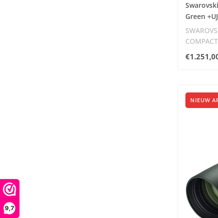
Swarovsk
Green +UJ
SWAROVSK
COMPACT,
De Swarov
€1.251,0
NIEUW A
9,7