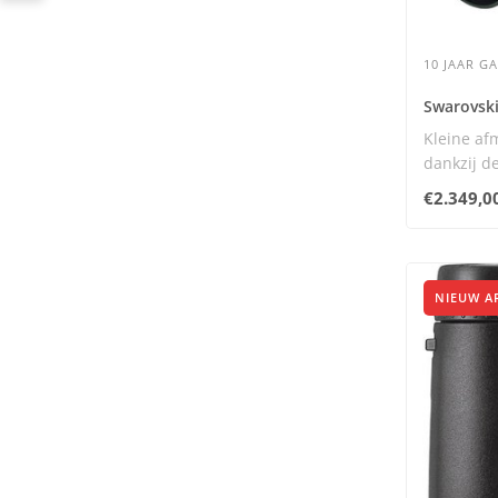
10 JAAR G
Swarovski
Kleine af
dankzij d
ATC ..
€2.349,0
NIEUW A