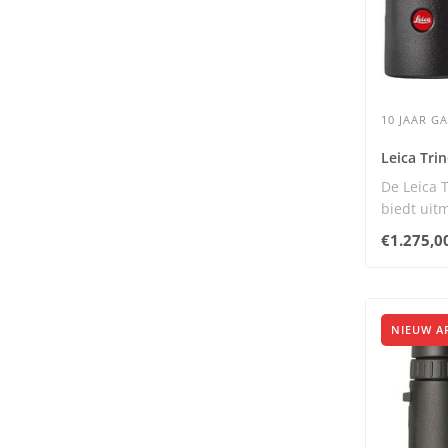
10 JAAR G
Leica Tri
De Leica 
biedt uit
combinati
€1.275,0
NIEUW A