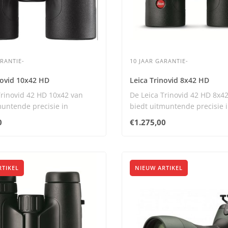
ARANTIE-
10 JAAR GARANTIE-
novid 10x42 HD
Leica Trinovid 8x42 HD
Trinovid 42 HD 10x42 van
De Leica Trinovid 42 HD 8x4
muntende precisie in
biedt uitmuntende precisie 
e met s..
combinatie met st..
0
€1.275,00
RTIKEL
NIEUW ARTIKEL