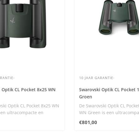
ARANTIE-
10 JAAR GARANTIE-
 Optik CL Pocket 8x25 WN
Swarovski Optik CL Pocket
Groen
ski Optik CL Pocket 8x25 WN
De Swarovski Optik CL Pocke
een ultracompacte en
WN Green is een ultracompa
e pr..
opvouwbare p..
€801,00