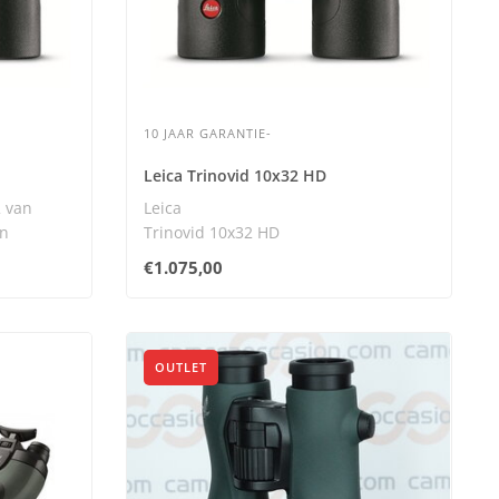
10 JAAR GARANTIE-
Leica Trinovid 10x32 HD
2 van
Leica
in
Trinovid 10x32 HD
De Leica Trinovid 10x32 HD biedt
€1.075,00
uitmuntende precisie ..
OUTLET