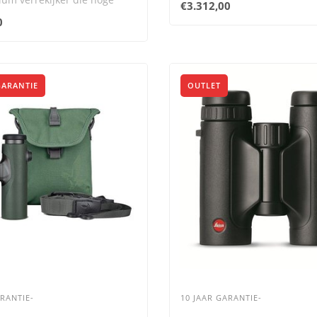
€3.312,00
res..
0
GARANTIE
OUTLET
ARANTIE-
10 JAAR GARANTIE-