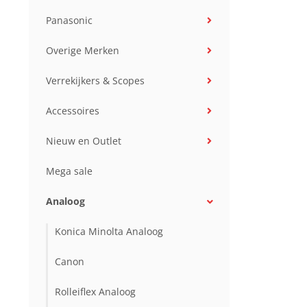
Panasonic
Overige Merken
Verrekijkers & Scopes
Accessoires
Nieuw en Outlet
Mega sale
Analoog
Konica Minolta Analoog
Canon
Rolleiflex Analoog