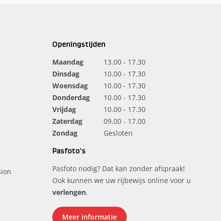
Openingstijden
Maandag
13.00 - 17.30
Dinsdag
10.00 - 17.30
Woensdag
10.00 - 17.30
Donderdag
10.00 - 17.30
Vrijdag
10.00 - 17.30
Zaterdag
09.00 - 17.00
Zondag
Gesloten
Pasfoto's
Pasfoto nodig? Dat kan zonder afspraak!
ion
Ook kunnen we uw rijbewijs online voor u
verlengen
.
Meer informatie