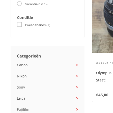
Garantie n.v.t. -
Conditie
Tweedehands
(1)
Categorieën
GARANTIE N
Canon
Olympus 5
Nikon
Staat:
Sony
€45,00
Leica
Fujifilm