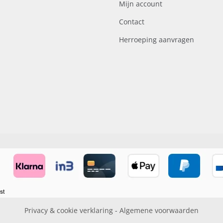
Mijn account
Contact
Herroeping aanvragen
Privacy & cookie verklaring
-
Algemene voorwaarden