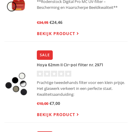
**Rodenstock Digital Pro MC UV-filter –
Bescherming en Haarscherpe Beeldkwaliteit**
De **Rodenstock Digital Pro MC UV-filter** is een
€24,46
€34,95
must-have voor elke fotograaf. Dit hoogwaardige
filter beschermt je lens tegen stof, krassen en vuil,
BEKIJK PRODUCT
terwijl het hi
SALE
Hoya 62mm II Cir-pol filter nr. 2971
Prachtige tweedehands filter voor een klein prijsje.
Het glaswerk verkeert in een perfecte staat.
Kwaliteitsaanduiding:
★★★★★ Vrijwel nieuwstaat
€7,00
€10,00
BEKIJK PRODUCT