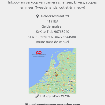
Inkoop- en verkoop van camera's, lenzen, kijkers, scopes
en meer. Tweedehands, outlet én nieuw!
Geldersestraat 29
4191BA
Geldermalsen
KvK te Tiel: 96768940
BTW nummer: NL867756445B01
Route naar de winkel
+31 (0) 345-571794
verkoop@cameraoccasion.com