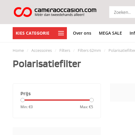
KIES CATEGORIE
Over ons
MEGA SALE
In
Home
/
Accessoires
/
Filters
/
Filters 62mm
/
Polarisatiefilte
Polarisatiefilter
Prijs
Min: €
0
Max: €
5