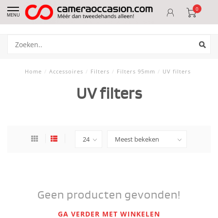
0
MENU
Home
/
Accessoires
/
Filters
/
Filters 95mm
/
UV filters
UV filters
Geen producten gevonden!
GA VERDER MET WINKELEN