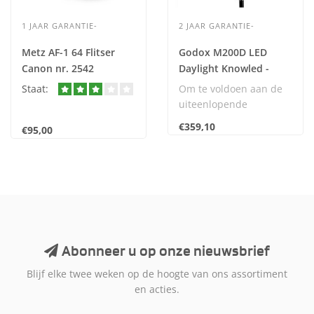
1 JAAR GARANTIE-
2 JAAR GARANTIE-
Metz AF-1 64 Flitser
Godox M200D LED
Canon nr. 2542
Daylight Knowled -
OUTLET- OP=OP
Staat:
Om te voldoen aan de
uiteenlopende
behoeften en het
€359,10
€95,00
volledige potentieel van
de ..
Abonneer u op onze nieuwsbrief
Blijf elke twee weken op de hoogte van ons assortiment
en acties.