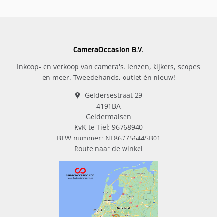
CameraOccasion B.V.
Inkoop- en verkoop van camera's, lenzen, kijkers, scopes
en meer. Tweedehands, outlet én nieuw!
Geldersestraat 29
4191BA
Geldermalsen
KvK te Tiel: 96768940
BTW nummer: NL867756445B01
Route naar de winkel