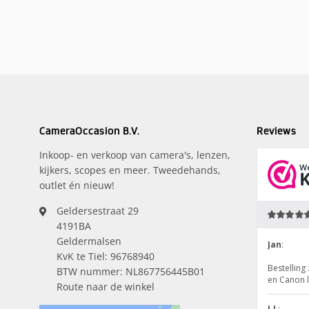
CameraOccasion B.V.
Reviews
Inkoop- en verkoop van camera's, lenzen,
kijkers, scopes en meer. Tweedehands,
outlet én nieuw!
Geldersestraat 29
4191BA
Geldermalsen
KvK te Tiel: 96768940
BTW nummer: NL867756445B01
Route naar de winkel