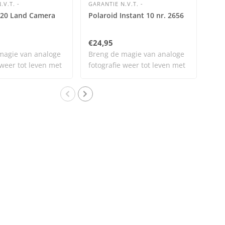
.V.T. -
GARANTIE N.V.T. -
GAR
320 Land Camera
Polaroid Instant 10 nr. 2656
Pra
€24,95
€25
magie van analoge
Breng de magie van analoge
Bre
 weer tot leven met
fotografie weer tot leven met
fot
dit..
dit.