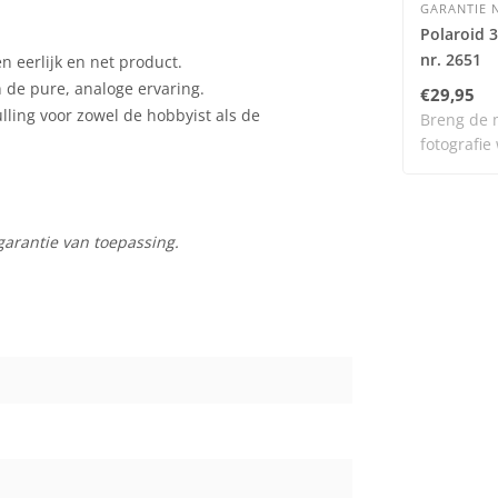
GARANTIE N
Polaroid 
nr. 2651
 eerlijk en net product.
n de pure, analoge ervaring.
€29,95
ulling voor zowel de hobbyist als de
Breng de 
fotografie
dit..
garantie van toepassing.