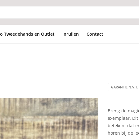
fo Tweedehands en Outlet
Inruilen
Contact
GARANTIE N.V.T. 
Breng de magie
exemplaar. Dit 
betekent dat er
horen bij de le