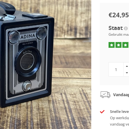
€24,95
Staat
Gebruikt maa
Vandaag
Snelle leve
Op werkdag
vandaag v