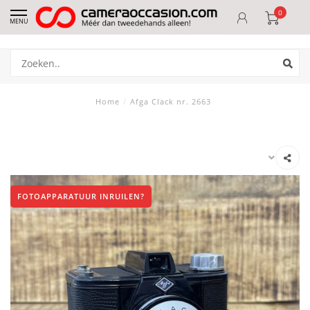
0
MENU
Home
/
Afga Clack nr. 2663
FOTOAPPARATUUR INRUILEN?