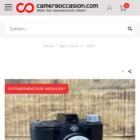
0
MENU
Home
/
Agfa Clack nr. 2647
FOTOAPPARATUUR INRUILEN?