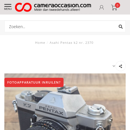
0
MENU
Home
/
Asahi Pentax k2 nr. 2370
FOTOAPPARATUUR INRUILEN?