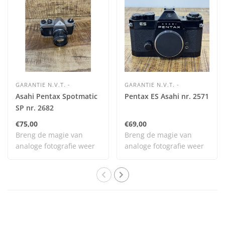
GARANTIE N.V.T. -
GARANTIE N.V.T. -
Asahi Pentax Spotmatic
Pentax ES Asahi nr. 2571
SP nr. 2682
€75,00
€69,00
Breng de magie van
Breng de magie van
analoge fotografie weer
analoge fotografie weer
tot leven met dit..
tot leven met dit..