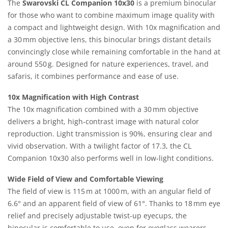
The
Swarovski CL Companion 10x30
is a premium binocular
for those who want to combine maximum image quality with
a compact and lightweight design. With 10x magnification and
a 30 mm objective lens, this binocular brings distant details
convincingly close while remaining comfortable in the hand at
around 550 g. Designed for nature experiences, travel, and
safaris, it combines performance and ease of use.
10x Magnification with High Contrast
The 10x magnification combined with a 30 mm objective
delivers a bright, high‑contrast image with natural color
reproduction. Light transmission is 90%, ensuring clear and
vivid observation. With a twilight factor of 17.3, the CL
Companion 10x30 also performs well in low‑light conditions.
Wide Field of View and Comfortable Viewing
The field of view is 115 m at 1000 m, with an angular field of
6.6° and an apparent field of view of 61°. Thanks to 18 mm eye
relief and precisely adjustable twist-up eyecups, the
binocular is comfortable to use, even for eyeglass wearers.