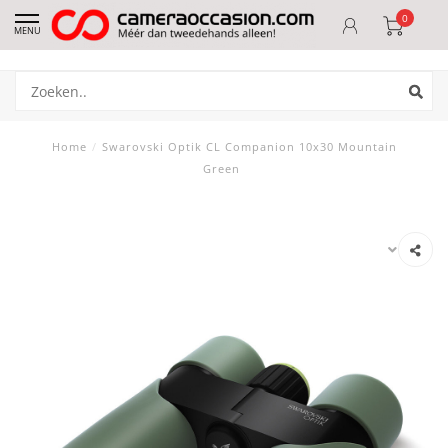
0
MENU
Home
/
Swarovski Optik CL Companion 10x30 Mountain
Green