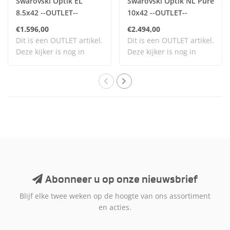
Swarovski Optik EL
Swarovski Optik NL Pure
8.5x42 --OUTLET--
10x42 --OUTLET--
€1.596,00
€2.494,00
Dit is een OUTLET artikel.
Dit is een OUTLET artikel.
Deze kijker is nog in
Deze kijker is nog in
100% nieuws..
100% nieuws..
Abonneer u op onze nieuwsbrief
Blijf elke twee weken op de hoogte van ons assortiment
en acties.