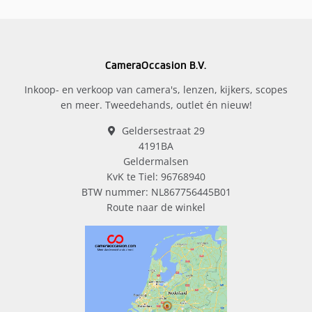
CameraOccasion B.V.
Inkoop- en verkoop van camera's, lenzen, kijkers, scopes
en meer. Tweedehands, outlet én nieuw!
Geldersestraat 29
4191BA
Geldermalsen
KvK te Tiel: 96768940
BTW nummer: NL867756445B01
Route naar de winkel