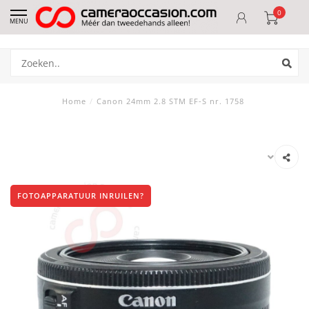
0
MENU
Home
/
Canon 24mm 2.8 STM EF-S nr. 1758
FOTOAPPARATUUR INRUILEN?