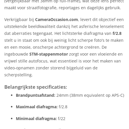
(vergelijkbaar met 38mm op full-frame), wat deze lens perfect
maakt voor straatfotografie, reportages en dagelijks gebruik.
Verkrijgbaar bij
CameraOccasion.com
, levert dit objectief een
uitstekende beeldkwaliteit dankzij het asferische lenselement
dat aberraties tegengaat. Het lichtsterke diafragma van
f/2.8
stelt u in staat om ook bij weinig licht scherpe foto's te maken
en een mooie, onscherpe achtergrond te creëren. De
ingebouwde
STM-stappenmotor
zorgt voor een vloeiende en
vrijwel stille autofocus, wat essentieel is voor het maken van
video-opnamen zonder storend bijgeluid van de
scherpstelling.
Belangrijkste specificaties:
Brandpuntsafstand:
24mm (38mm equivalent op APS-C)
Maximaal diafragma:
f/2.8
Minimaal diafragma:
f/22