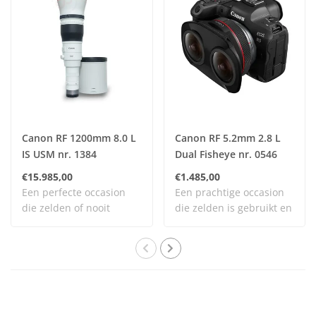
Canon RF 1200mm 8.0 L
Canon RF 5.2mm 2.8 L
IS USM nr. 1384
Dual Fisheye nr. 0546
€15.985,00
€1.485,00
Een perfecte occasion
Een prachtige occasion
die zelden of nooit
die zelden is gebruikt en
gebruikt is en daa..
nog vrijwel..