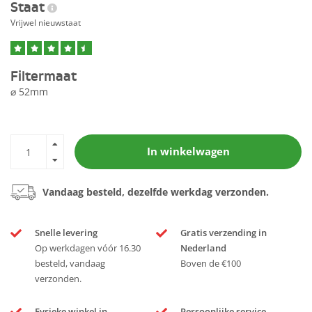
Staat
Vrijwel nieuwstaat
Filtermaat
⌀ 52mm
In winkelwagen
Vandaag besteld, dezelfde werkdag verzonden.
Snelle levering
Gratis verzending in
Op werkdagen vóór 16.30
Nederland
besteld, vandaag
Boven de €100
verzonden.
Fysieke winkel in
Persoonlijke service