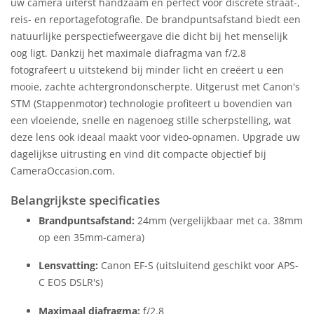
uw camera uiterst handzaam en perfect voor discrete straat-,
reis- en reportagefotografie. De brandpuntsafstand biedt een
natuurlijke perspectiefweergave die dicht bij het menselijk
oog ligt. Dankzij het maximale diafragma van f/2.8
fotografeert u uitstekend bij minder licht en creëert u een
mooie, zachte achtergrondonscherpte. Uitgerust met Canon's
STM (Stappenmotor) technologie profiteert u bovendien van
een vloeiende, snelle en nagenoeg stille scherpstelling, wat
deze lens ook ideaal maakt voor video-opnamen. Upgrade uw
dagelijkse uitrusting en vind dit compacte objectief bij
CameraOccasion.com.
Belangrijkste specificaties
Brandpuntsafstand:
24mm (vergelijkbaar met ca. 38mm
op een 35mm-camera)
Lensvatting:
Canon EF-S (uitsluitend geschikt voor APS-
C EOS DSLR's)
Maximaal diafragma:
f/2.8