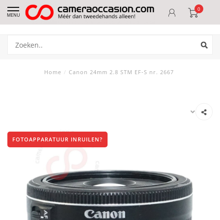
0
MENU
Home
/
Canon 24mm 2.8 STM EF-S nr. 2667
FOTOAPPARATUUR INRUILEN?