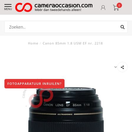
0
MENU
Home
/
Canon 85mm 1.8 USM EF nr. 2218
FOTOAPPARATUUR INRUILEN?