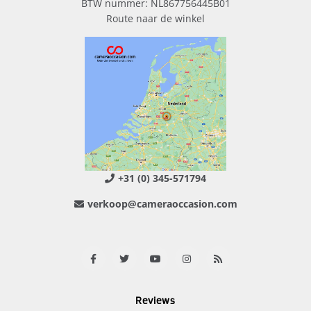
BTW nummer: NL867756445B01
Route naar de winkel
+31 (0) 345-571794
verkoop@cameraoccasion.com
Reviews