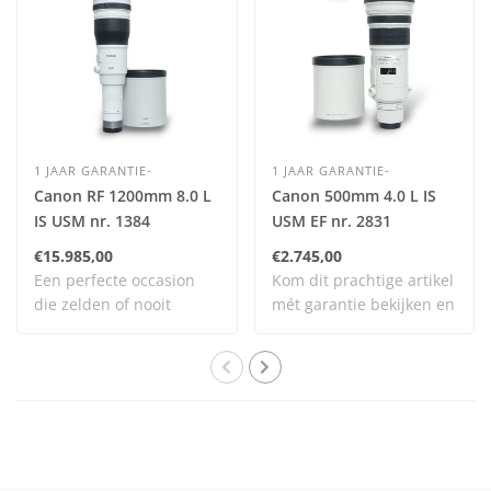
1 JAAR GARANTIE-
1 JAAR GARANTIE-
Canon RF 1200mm 8.0 L
Canon 500mm 4.0 L IS
IS USM nr. 1384
USM EF nr. 2831
€15.985,00
€2.745,00
Een perfecte occasion
Kom dit prachtige artikel
die zelden of nooit
mét garantie bekijken en
gebruikt is en daa..
testen bi..