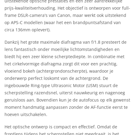
uitstekende optische prestaties en een zeer aantrekkelijke
prijs-kwaliteitverhouding. Het objectief is ontworpen voor full-
frame DSLR-camera's van Canon, maar werkt ook uitstekend
op APS-C modellen (waar het een brandpuntsafstand van
circa 136mm oplevert).
Dankzij het grote maximale diafragma van f/1.8 presteert de
lens fantastisch onder moeilijke lichtomstandigheden en
biedt hij een zeer kleine scherptediepte. In combinatie met
het cirkelvormige diafragma zorgt dit voor een prachtig,
vloeiend bokeh (achtergrondonscherpte), waardoor je
onderwerp perfect loskomt van de achtergrond. De
ingebouwde Ring-type Ultrasonic Motor (USM) stuurt de
scherpstelling razendsnel, uiterst nauwkeurig en nagenoeg
geruisloos aan. Bovendien kun je de autofocus op elk gewenst
moment handmatig aanpassen zonder de AF-functie eerst te
hoeven uitschakelen.
Het optische ontwerp is compact en effectief. Omdat de
frontlens tijdens het scherpstellen niet meedraait, is het