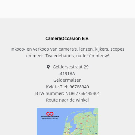
CameraOccasion B.V.
Inkoop- en verkoop van camera's, lenzen, kijkers, scopes
en meer. Tweedehands, outlet én nieuw!
Geldersestraat 29
4191BA
Geldermalsen
KvK te Tiel: 96768940
BTW nummer: NL867756445B01
Route naar de winkel