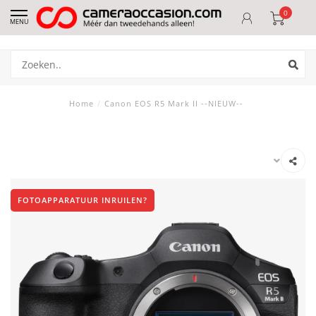
0
MENU
Home
/
Canon EOS R5 Mark II --NIEUW--
FOTOAPPARATUUR INRUILEN?