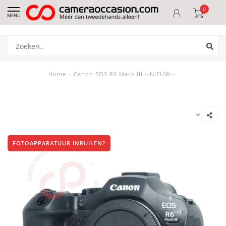
0
MENU
Home
/
Canon EOS R6 Mark III --NIEUW--
FOTOAPPARATUUR INRUILEN?