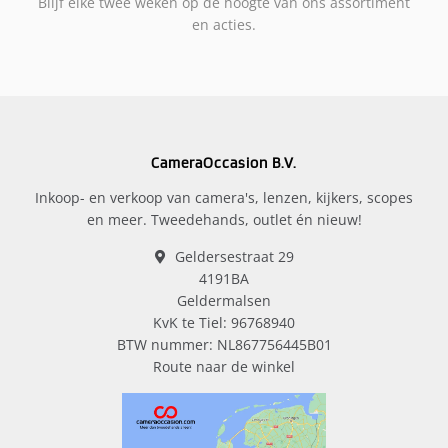
Blijf elke twee weken op de hoogte van ons assortiment
en acties.
CameraOccasion B.V.
Inkoop- en verkoop van camera's, lenzen, kijkers, scopes
en meer. Tweedehands, outlet én nieuw!
Geldersestraat 29
4191BA
Geldermalsen
KvK te Tiel: 96768940
BTW nummer: NL867756445B01
Route naar de winkel