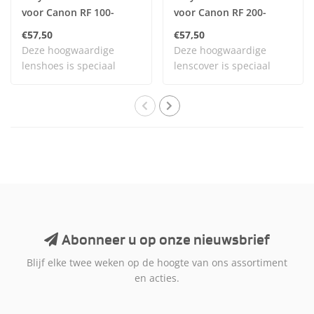
voor Canon RF 100-
voor Canon RF 200-
500mm true Timber HTC
800mm Forest
€57,50
€57,50
Camouflage
Camouflage
Deze hoogwaardige
Deze hoogwaardige
lenshoes is speciaal
lenscover is speciaal
ontworpen om je lens ..
ontworpen om de Cano..
Abonneer u op onze nieuwsbrief
Blijf elke twee weken op de hoogte van ons assortiment
en acties.