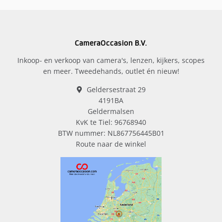
CameraOccasion B.V.
Inkoop- en verkoop van camera's, lenzen, kijkers, scopes
en meer. Tweedehands, outlet én nieuw!
Geldersestraat 29
4191BA
Geldermalsen
KvK te Tiel: 96768940
BTW nummer: NL867756445B01
Route naar de winkel