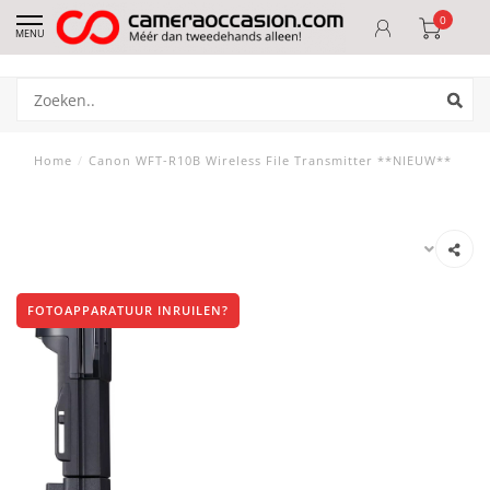
0
MENU
Home
/
Canon WFT-R10B Wireless File Transmitter **NIEUW**
FOTOAPPARATUUR INRUILEN?