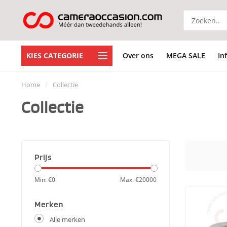
KIES CATEGORIE
Over ons
MEGA SALE
In
Home
/
Collectie
Collectie
Prijs
Min: €
0
Max: €
20000
Merken
Alle merken