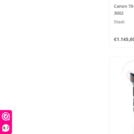
Canon 70-
3002
Staat:
€1.145,0
9,7