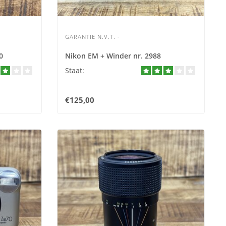
GARANTIE N.V.T. -
0
Nikon EM + Winder nr. 2988
Staat:
€125,00