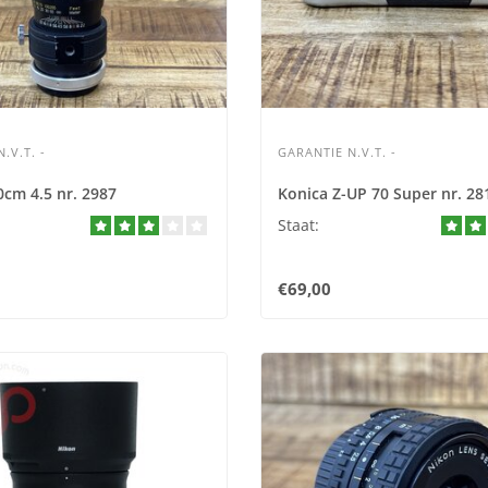
.V.T. -
GARANTIE N.V.T. -
0cm 4.5 nr. 2987
Konica Z-UP 70 Super nr. 28
Staat:
€69,00