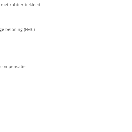
 met rubber bekleed
ge beloning (FMC)
secompensatie