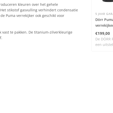
produceren kleuren over het gehele
 Het stikstof gasvulling verhindert condensatie
5 JAAR GAR
 de Puma verrekijker ook geschikt voor
Dörr Puma
verrekijke
 vast te pakken. De titanium-zilverkleurige
€199,00
f.
De DÖRR P
een uitste
kwaliteit ..