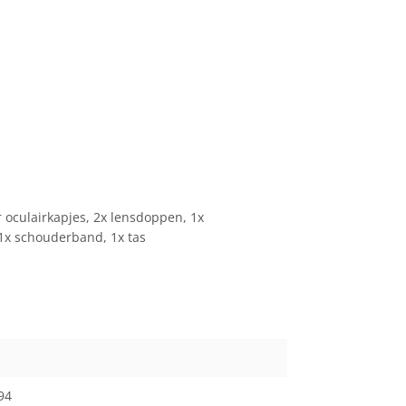
r oculairkapjes, 2x lensdoppen, 1x
1x schouderband, 1x tas
94