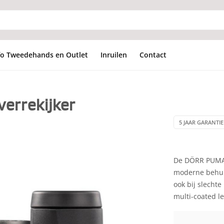
fo Tweedehands en Outlet
Inruilen
Contact
verrekijker
5 JAAR GARANTIE 
De DÖRR PUMA-s
moderne behuizi
ook bij slecht
multi-coated l