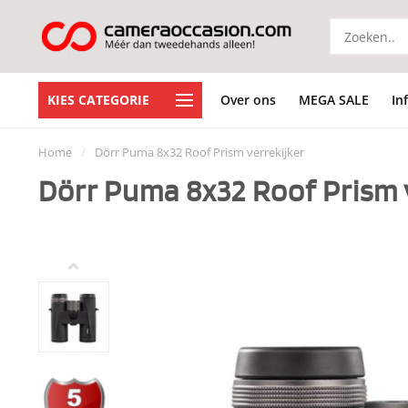
KIES CATEGORIE
Over ons
MEGA SALE
In
Home
/
Dörr Puma 8x32 Roof Prism verrekijker
Dörr Puma 8x32 Roof Prism 