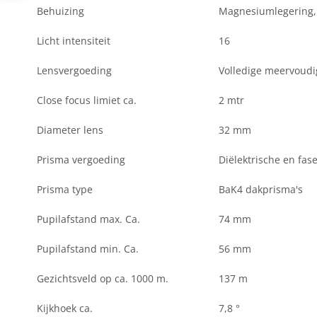
Behuizing
Magnesiumlegering,
Licht intensiteit
16
Lensvergoeding
Volledige meervoudi
Close focus limiet ca.
2 mtr
Diameter lens
32 mm
Prisma vergoeding
Diëlektrische en fa
Prisma type
BaK4 dakprisma's
Pupilafstand max. Ca.
74 mm
Pupilafstand min. Ca.
56 mm
Gezichtsveld op ca. 1000 m.
137 m
Kijkhoek ca.
7,8 °