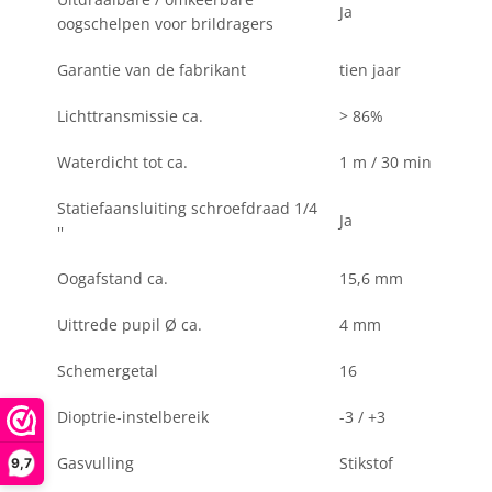
Ja
oogschelpen voor brildragers
Garantie van de fabrikant
tien jaar
Lichttransmissie ca.
> 86%
Waterdicht tot ca.
1 m / 30 min
Statiefaansluiting schroefdraad 1/4
Ja
''
Oogafstand ca.
15,6 mm
Uittrede pupil Ø ca.
4 mm
Schemergetal
16
Dioptrie-instelbereik
-3 / +3
Gasvulling
Stikstof
9,7