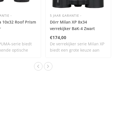
ANTIE -
5 JAAR GARANTIE -
 10x32 Roof Prism
Dörr Milan XP 8x34
r
verrekijker BaK-4 Zwart
€174,00
UMA-serie biedt
De verrekijker serie Milan XP
kende optische
biedt een grote keuze aan
bino..