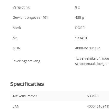
Vergroting
8 x
Gewicht ongeveer [G]
485 g
Merk
DÖRR
Nr.
533410
GTIN
4000461094194
1x verrekijker, 1 paa
leveringsomvang
schoonmaakdoekje, 
Specificaties
Artikelnummer
533410
EAN
40004610941