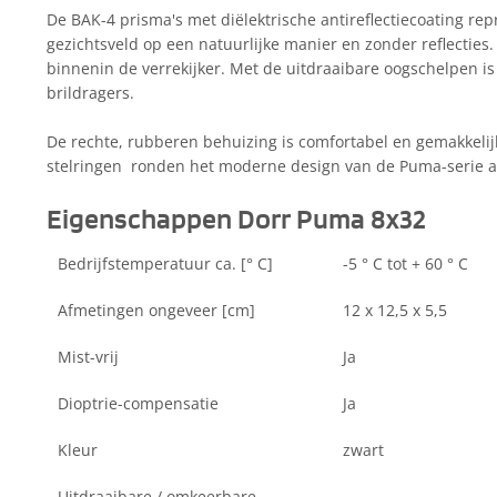
De BAK-4 prisma's met diëlektrische antireflectiecoating re
gezichtsveld op een natuurlijke manier en zonder reflecties.
binnenin de verrekijker. Met de uitdraaibare oogschelpen is
brildragers.
De rechte, rubberen behuizing is comfortabel en gemakkelijk
stelringen ronden het moderne design van de Puma-serie a
Eigenschappen Dorr Puma 8x32
Bedrijfstemperatuur ca. [° C]
-5 ° C tot + 60 ° C
Afmetingen ongeveer [cm]
12 x 12,5 x 5,5
Mist-vrij
Ja
Dioptrie-compensatie
Ja
Kleur
zwart
Uitdraaibare / omkeerbare