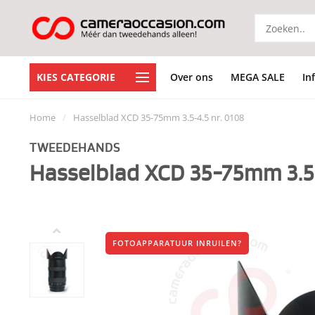
KIES CATEGORIE
Over ons
MEGA SALE
In
Home
/
Hasselblad XCD 35-75mm 3.5-4.5 nr. 0108
TWEEDEHANDS
Hasselblad XCD 35-75mm 3.5-
FOTOAPPARATUUR INRUILEN?