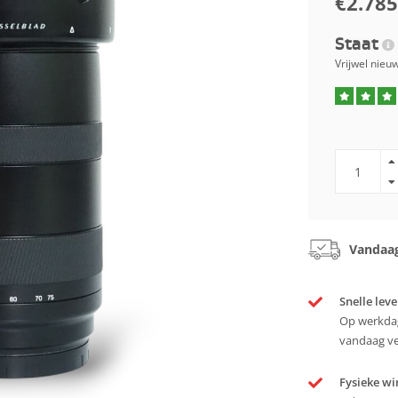
€2.785
Staat
Vrijwel nieu
Vandaag
Snelle leve
Op werkdag
vandaag v
Fysieke wi