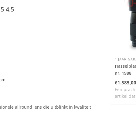
5-4.5
1 JAAR GAR
Hasselbla
nr. 1988
oom
€1.585,0
Een prach
artikel dat
en n..
nele allround lens die uitblinkt in kwaliteit