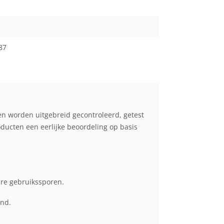
87
en worden uitgebreid gecontroleerd, getest
cten een eerlijke beoordeling op basis
are gebruikssporen.
end.