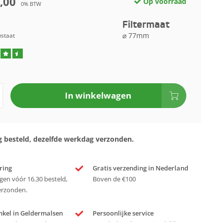
,00
Op voorraad
0% BTW
Filtermaat
⌀ 77mm
wstaat
In winkelwagen
 besteld, dezelfde werkdag verzonden.
ring
Gratis verzending in Nederland
en vóór 16.30 besteld,
Boven de €100
erzonden.
nkel in Geldermalsen
Persoonlijke service