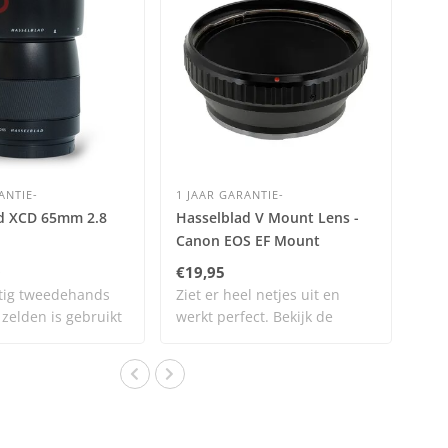
ANTIE-
1 JAAR GARANTIE-
d XCD 65mm 2.8
Hasselblad V Mount Lens -
Canon EOS EF Mount
Adapter nr. 3148
0
€19,95
tig tweedehands
Ziet er heel netjes uit en
 zelden is gebruikt
werkt perfect. Bekijk de
afbeeldi..