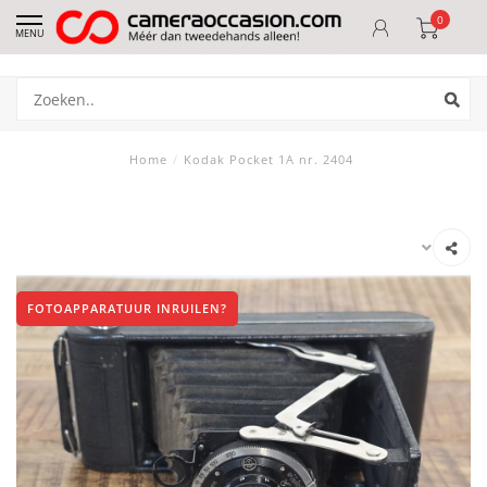
0
MENU
Home
/
Kodak Pocket 1A nr. 2404
FOTOAPPARATUUR INRUILEN?