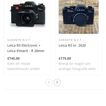
GARANTIE N.V.T. -
GARANTIE N.V.T. -
Leica R3 Electronic +
Leica R3 nr. 2620
Leica Elmarit - R 28mm
2.8 11204 - 3 cam nr.
€745,00
€175,00
0713
Kom dit mooie
Breng de magie van
tweedehands artikel
analoge fotografie weer
bekijken en testen bij
tot leven met dit..
on..