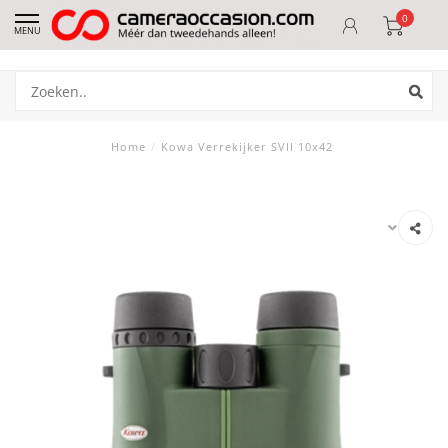
0
MENU
Home
/
Kowa Verrekijker SVII 10x42