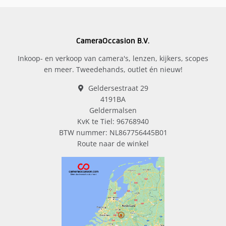
CameraOccasion B.V.
Inkoop- en verkoop van camera's, lenzen, kijkers, scopes
en meer. Tweedehands, outlet én nieuw!
Geldersestraat 29
4191BA
Geldermalsen
KvK te Tiel: 96768940
BTW nummer: NL867756445B01
Route naar de winkel