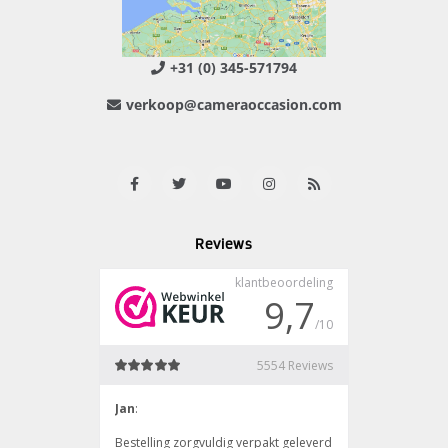
+31 (0) 345-571794
verkoop@cameraoccasion.com
Reviews