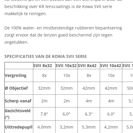
beschikking over KR lenscoatings is de Kowa SVII serie
makkelijk te reinigen.
De 100% water- en mistbestendige rubberen bepantsering
zorgt ervoor dat de lenzen goed beschermd zijn tegen
ongelukken.
SPECIFICATIES VAN DE KOWA SVII SERIE
SVII 8x32
SVII 10x32
SVII 8x42
SVII 10x42
SVII 
Vergroting
8x
10x
8x
10x
1
Ø Objectief
32mm
32mm
42mm
42mm
5
Scherp vanaf
2m
2m
4m
4m
5
Gezichtsveld
7,8°
6,0°
6,3°
6,0°
5
(°)
Uittredepupil
4,0mm
3,2mm
5,3mm
4,2mm
5,