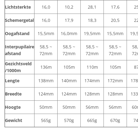
Lichtsterkte
16,0
10,2
28,1
17,6
2
Schemergetal
16,0
17,9
18,3
20,5
2
Oogafstand
15,5mm
16,0mm
19,5mm
15,5mm
19
Interpupilaire
58,5 ~
58,5 ~
58,5 ~
58,5 ~
58
afstand
72mm
72mm
72mm
72mm
7
Gezichtsveld
136m
105m
110m
105m
8
/1000m
Lengte
138mm
140mm
174mm
172mm
17
Breedte
124mm
124mm
128mm
128mm
13
Hoogte
50mm
50mm
56mm
56mm
6
Gewicht
565g
570g
665g
670g
7