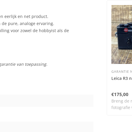
 eerlijk en net product.
n de pure, analoge ervaring.
ulling voor zowel de hobbyist als de
garantie van toepassing.
GARANTIE N
Leica R3 n
€175,00
Breng de 
fotografie
dit..