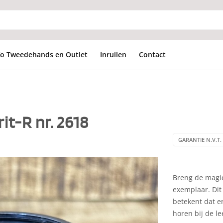
fo Tweedehands en Outlet
Inruilen
Contact
t-R nr. 2618
GARANTIE N.V.T. 
Breng de magie
exemplaar. Dit 
betekent dat er
horen bij de le