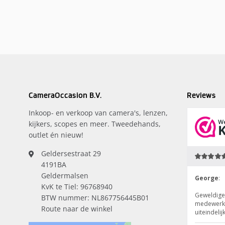
CameraOccasion B.V.
Reviews
Inkoop- en verkoop van camera's, lenzen,
kijkers, scopes en meer. Tweedehands,
outlet én nieuw!
Geldersestraat 29
4191BA
Geldermalsen
KvK te Tiel: 96768940
BTW nummer: NL867756445B01
Route naar de winkel