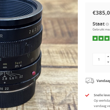
€385,
Staat
Gebruikt maa
Vandaag
Snelle leve
Op werkdag
vandaag v