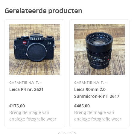
Gerelateerde producten
GARANTIE N.V.T. -
GARANTIE N.V.T. -
Leica R4 nr. 2621
Leica 90mm 2.0
Summicron-R nr. 2617
€175,00
€485,00
Breng de magie van
Breng de magie van
analoge fotografie weer
analoge fotografie weer
tot leven met dit..
tot leven met dit..