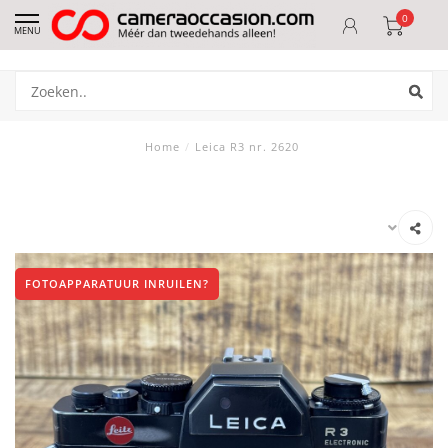
0
MENU
Home
/
Leica R3 nr. 2620
FOTOAPPARATUUR INRUILEN?