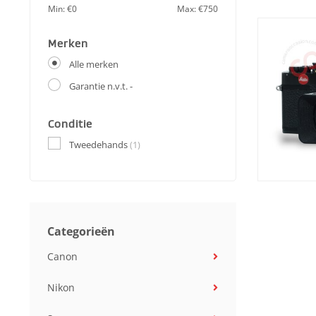
Min: €
0
Max: €
750
Merken
Alle merken
Garantie n.v.t. -
Conditie
Tweedehands
(1)
Categorieën
Canon
Nikon