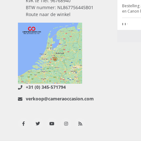
KvK te Tiel: 96768940
BTW nummer: NL867756445B01
Route naar de winkel
+31 (0) 345-571794
verkoop@cameraoccasion.com