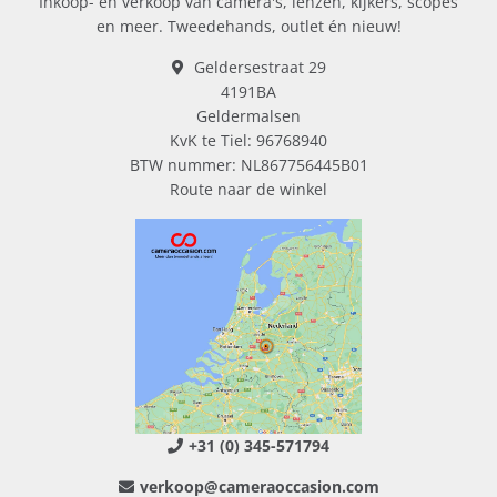
Inkoop- en verkoop van camera's, lenzen, kijkers, scopes
en meer. Tweedehands, outlet én nieuw!
Geldersestraat 29
4191BA
Geldermalsen
KvK te Tiel: 96768940
BTW nummer: NL867756445B01
Route naar de winkel
+31 (0) 345-571794
verkoop@cameraoccasion.com