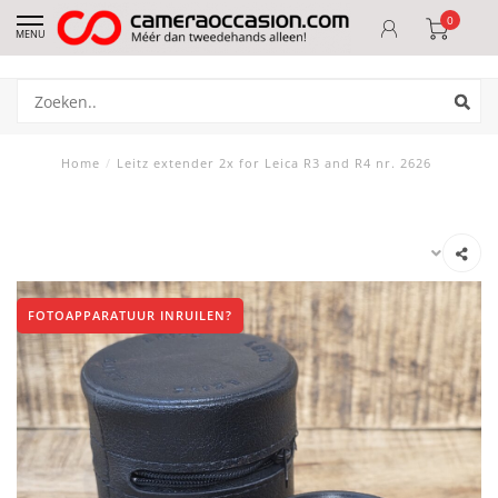
0
MENU
Home
/
Leitz extender 2x for Leica R3 and R4 nr. 2626
FOTOAPPARATUUR INRUILEN?