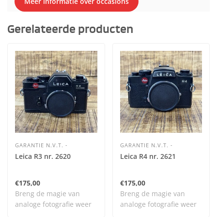
Meer informatie over occasions
Gerelateerde producten
GARANTIE N.V.T. -
GARANTIE N.V.T. -
Leica R3 nr. 2620
Leica R4 nr. 2621
€175,00
€175,00
Breng de magie van
Breng de magie van
analoge fotografie weer
analoge fotografie weer
tot leven met dit..
tot leven met dit..