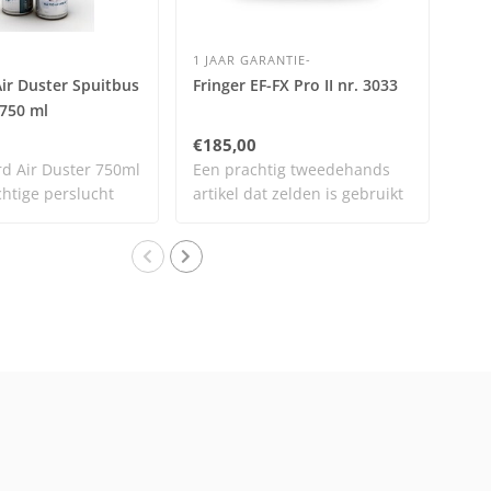
1 JAAR GARANTIE-
HUI
ir Duster Spuitbus
Fringer EF-FX Pro II nr. 3033
Eye
 750 ml
€185,00
€19
d Air Duster 750ml
Een prachtig tweedehands
Eye
chtige perslucht
artikel dat zelden is gebruikt
en n..