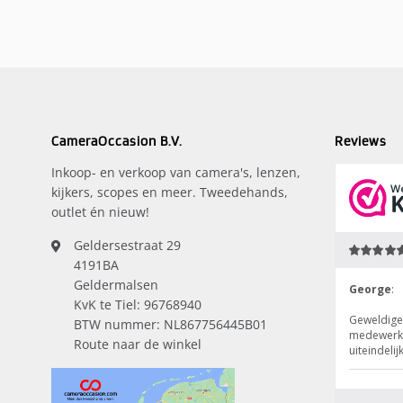
CameraOccasion B.V.
Reviews
Inkoop- en verkoop van camera's, lenzen,
kijkers, scopes en meer. Tweedehands,
outlet én nieuw!
Geldersestraat 29
4191BA
Geldermalsen
KvK te Tiel: 96768940
BTW nummer: NL867756445B01
Route naar de winkel