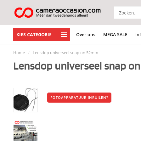
KIES CATEGORIE
Over ons
MEGA SALE
In
Home
/
Lensdop universeel snap on 52mm
Lensdop universeel snap o
FOTOAPPARATUUR INRUILEN?