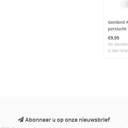
Gembird A
perslucht
€9,95
De Gembir
is een kra
spray..
Abonneer u op onze nieuwsbrief