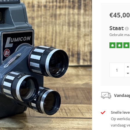
€45,00
Staat
Gebruikt maa
Vandaag
Snelle leve
Op werkdag
vandaag v