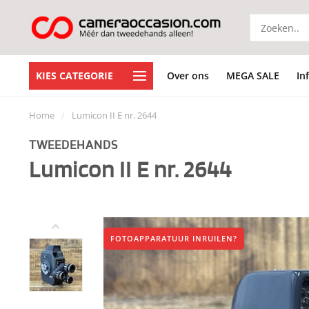
KIES CATEGORIE
Over ons
MEGA SALE
In
Home
/
Lumicon II E nr. 2644
TWEEDEHANDS
Lumicon II E nr. 2644
FOTOAPPARATUUR INRUILEN?