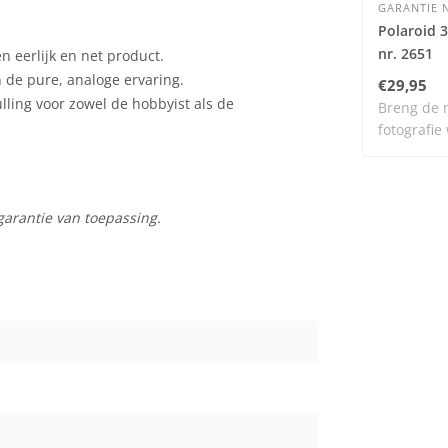
GARANTIE N
Polaroid 
nr. 2651
 eerlijk en net product.
n de pure, analoge ervaring.
€29,95
ulling voor zowel de hobbyist als de
Breng de 
fotografie
dit..
garantie van toepassing.