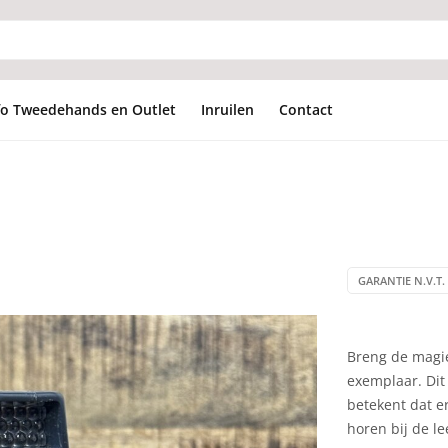
fo Tweedehands en Outlet
Inruilen
Contact
GARANTIE N.V.T. 
Breng de magie
exemplaar. Dit 
betekent dat er
horen bij de le