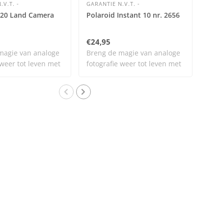
.V.T. -
GARANTIE N.V.T. -
GAR
320 Land Camera
Polaroid Instant 10 nr. 2656
Pra
€24,95
€25
magie van analoge
Breng de magie van analoge
Bre
 weer tot leven met
fotografie weer tot leven met
fot
dit..
dit.