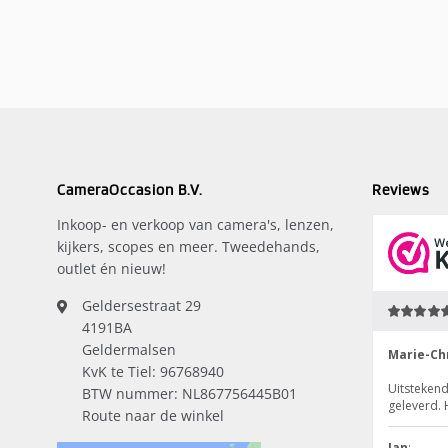
CameraOccasion B.V.
Reviews
Inkoop- en verkoop van camera's, lenzen,
kijkers, scopes en meer. Tweedehands,
outlet én nieuw!
Geldersestraat 29
4191BA
Geldermalsen
KvK te Tiel: 96768940
BTW nummer: NL867756445B01
Route naar de winkel