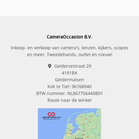
CameraOccasion B.V.
Inkoop- en verkoop van camera's, lenzen, kijkers, scopes
en meer. Tweedehands, outlet én nieuw!
Geldersestraat 29
4191BA
Geldermalsen
KvK te Tiel: 96768940
BTW nummer: NL867756445B01
Route naar de winkel