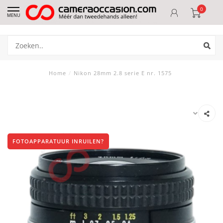
0
MENU
Home
/
Nikon 28mm 2.8 serie E nr. 1575
FOTOAPPARATUUR INRUILEN?