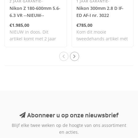
2 JAAR GARANTIE-
1 JAAR GARANTIE-
Nikon Z 180-600mm 5.6-
Nikon 300mm 2.8 D IF-
6.3 VR --NIEUW--
ED AF-I nr. 3022
€1.985,00
€785,00
NIEUW in doos. Dit
Kom dit mooie
artikel komt met 2 jaar
tweedehands artikel mét
garantie. Dit ar..
garantie bekijken en t..
Abonneer u op onze nieuwsbrief
Blijf elke twee weken op de hoogte van ons assortiment
en acties.