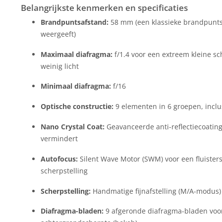
Belangrijkste kenmerken en specificaties
Brandpuntsafstand:
58 mm (een klassieke brandpunts
weergeeft)
Maximaal diafragma:
f/1.4 voor een extreem kleine sc
weinig licht
Minimaal diafragma:
f/16
Optische constructie:
9 elementen in 6 groepen, inclu
Nano Crystal Coat:
Geavanceerde anti-reflectiecoating
vermindert
Autofocus:
Silent Wave Motor (SWM) voor een fluisters
scherpstelling
Scherpstelling:
Handmatige fijnafstelling (M/A-modus) 
Diafragma-bladen:
9 afgeronde diafragma-bladen voor 