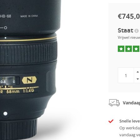
€745,
Staat
Vrijwel nieu
Vandaag
Snelle leve
Op werkdag
vandaag v