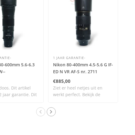
ANTIE-
1 JAAR GARANTIE-
1 J
80-600mm 5.6-6.3
Nikon 80-400mm 4.5-5.6 G IF-
Nik
W--
ED N VR AF-S nr. 2711
AF-
0
€885,00
€1.
oos. Dit artikel
Ziet er heel netjes uit en
Ziet
 jaar garantie. Dit
werkt perfect. Bekijk de
wer
afbeeldi..
afbe