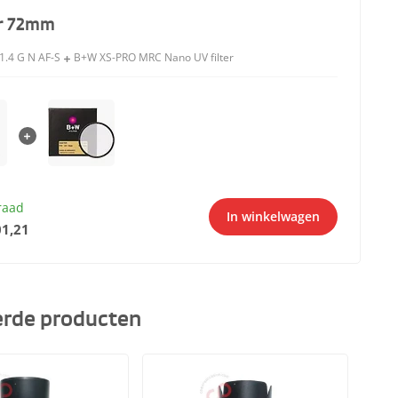
er 72mm
.4 G N AF-S
B+W XS-PRO MRC Nano UV filter
raad
In winkelwagen
1,21
erde producten