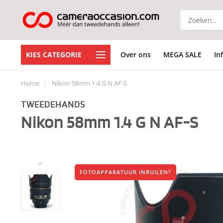
KIES CATEGORIE
Over ons
MEGA SALE
In
Home
/
Nikon 58mm 1.4 G N AF-S
TWEEDEHANDS
Nikon 58mm 1.4 G N AF-S
FOTOAPPARATUUR INRUILEN?