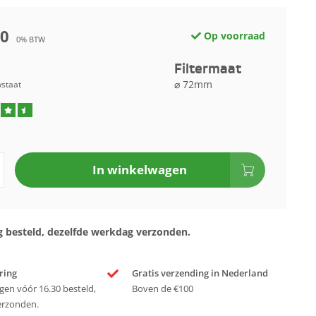
00
Op voorraad
0% BTW
Filtermaat
⌀ 72mm
wstaat
In winkelwagen
 besteld, dezelfde werkdag verzonden.
ring
Gratis verzending in Nederland
en vóór 16.30 besteld,
Boven de €100
erzonden.