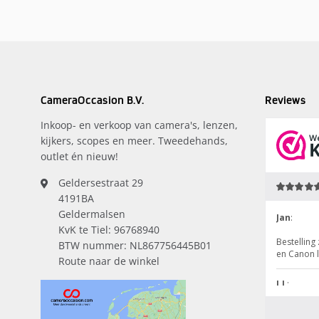
CameraOccasion B.V.
Reviews
Inkoop- en verkoop van camera's, lenzen,
kijkers, scopes en meer. Tweedehands,
outlet én nieuw!
Geldersestraat 29
4191BA
Geldermalsen
KvK te Tiel: 96768940
BTW nummer: NL867756445B01
Route naar de winkel