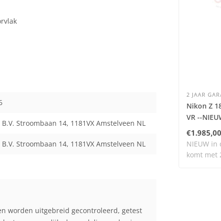
rvlak
2 JAAR GAR
06
Nikon Z 1
VR --NIEU
 B.V. Stroombaan 14, 1181VX Amstelveen NL
€1.985,0
NIEUW in d
 B.V. Stroombaan 14, 1181VX Amstelveen NL
komt met 2
ar..
en worden uitgebreid gecontroleerd, getest