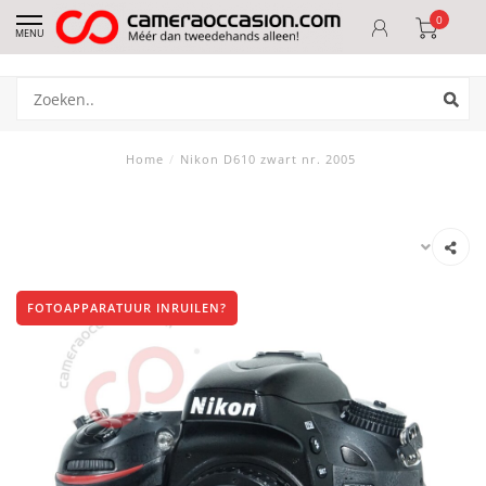
0
MENU
Home
/
Nikon D610 zwart nr. 2005
FOTOAPPARATUUR INRUILEN?