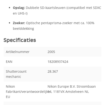
Opslag:
Dubbele SD-kaartsleuven (compatibel met SDXC
en UHS-I)
Zoeker:
Optische pentaprisma-zoeker met ca. 100%
beelddekking
Specificaties
Artikelnummer
2005
EAN
18208937424
Shuttercount
28.367
mechanic
Nikon
Nikon Europe B.V. Stroombaan
Fabrikant/verantwoordelijke
14, 1181VX Amstelveen NL
EU