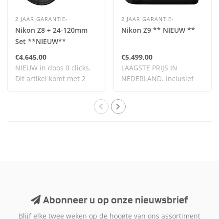
2 JAAR GARANTIE-
2 JAAR GARANTIE-
Nikon Z8 + 24-120mm
Nikon Z9 ** NIEUW **
Set **NIEUW**
€4.645,00
€5.499,00
NIEUW in doos 0 clicks.
LAAGSTE PRIJS IN
Dit artikel komt met 2
NEDERLAND. Inclusief
jaar garantie..
BTW.
Abonneer u op onze nieuwsbrief
Blijf elke twee weken op de hoogte van ons assortiment