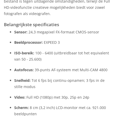
bestand is tegen uitdagende omstandigheden, terwijl de Full
HD-videofunctie creatieve mogelijkheden biedt voor zowel
fotografen als videografen.
Belangrijkste specificaties
Sensor:
24,3 megapixel FX-formaat CMOS-sensor
Beeldprocessor:
EXPEED 3
ISO-bereik:
100 - 6400 (uitbreidbaar tot het equivalent
van 50 - 25.600)
Autofocus:
39-punts AF-systeem met Multi-CAM 4800
Snelheid:
Tot 6 fps bij continu-opnamen; 3 fps in de
stille modus
Video:
Full HD (1080p) met 30p, 25p en 24p
Scherm:
8 cm (3,2 inch) LCD-monitor met ca. 921.000
beeldpunten