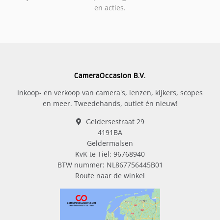
en acties.
CameraOccasion B.V.
Inkoop- en verkoop van camera's, lenzen, kijkers, scopes
en meer. Tweedehands, outlet én nieuw!
Geldersestraat 29
4191BA
Geldermalsen
KvK te Tiel: 96768940
BTW nummer: NL867756445B01
Route naar de winkel