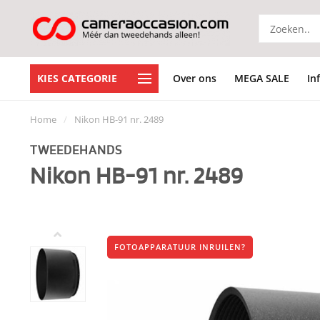
KIES CATEGORIE
Over ons
MEGA SALE
In
Home
/
Nikon HB-91 nr. 2489
TWEEDEHANDS
Nikon HB-91 nr. 2489
FOTOAPPARATUUR INRUILEN?