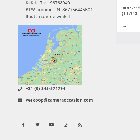
KvK te Tiel: 96768940
BTW nummer: NL867756445B01
Route naar de winkel
+31 (0) 345-571794
verkoop@cameraoccasion.com