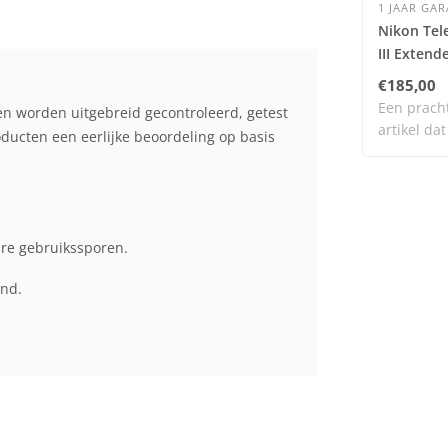
1 JAAR GAR
Nikon Tel
III Extend
€185,00
Een prach
en worden uitgebreid gecontroleerd, getest
artikel dat
cten een eerlijke beoordeling op basis
en n..
are gebruikssporen.
end.