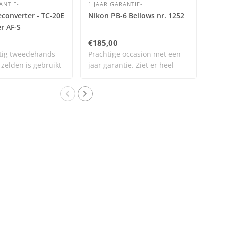
ANTIE-
1 JAAR GARANTIE-
econverter - TC-20E
Nikon PB-6 Bellows nr. 1252
eas
er AF-S
Sig
HSM
€185,00
€57
Cam
tig tweedehands
Prachtige occasion met een
Eas
 zelden is gebruikt
jaar garantie. Ziet er heel
Cam
netj..
C – 