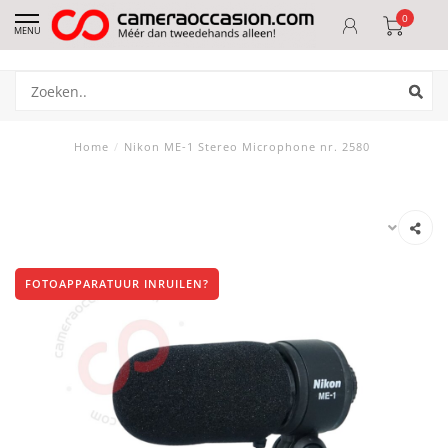
0
MENU
Home
/
Nikon ME-1 Stereo Microphone nr. 2580
FOTOAPPARATUUR INRUILEN?