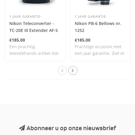
1 JAAR GARANTIE-
1 JAAR GARANTIE-
Nikon Teleconverter -
Nikon PB-6 Bellows nr.
TC-20E III Extender AF-S
1252
€185,00
€185,00
Een prachtig
Prachtige occasion met
tweedehands artikel dat
een jaar garantie. Ziet er
zelden is gebruikt en n..
heel netj..
Abonneer u op onze nieuwsbrief