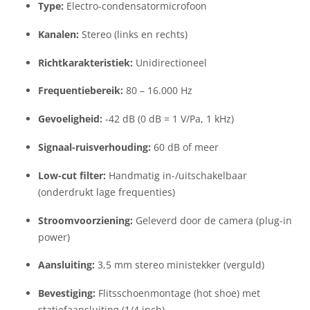
Type:
Electro-condensatormicrofoon
Kanalen:
Stereo (links en rechts)
Richtkarakteristiek:
Unidirectioneel
Frequentiebereik:
80 – 16.000 Hz
Gevoeligheid:
-42 dB (0 dB = 1 V/Pa, 1 kHz)
Signaal-ruisverhouding:
60 dB of meer
Low-cut filter:
Handmatig in-/uitschakelbaar
(onderdrukt lage frequenties)
Stroomvoorziening:
Geleverd door de camera (plug-in
power)
Aansluiting:
3,5 mm stereo ministekker (verguld)
Bevestiging:
Flitsschoenmontage (hot shoe) met
statiefaansluiting (1/4 inch)