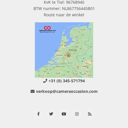
KvK te Tiel: 96768940
BTW nummer: NL867756445B01
Route naar de winkel
+31 (0) 345-571794
verkoop@cameraoccasion.com