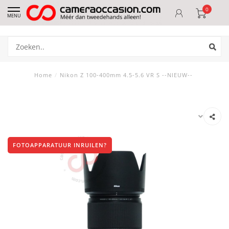
0
MENU
Home
/
Nikon Z 100-400mm 4.5-5.6 VR S --NIEUW--
FOTOAPPARATUUR INRUILEN?