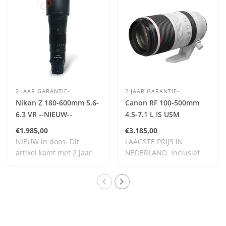
2 JAAR GARANTIE-
2 JAAR GARANTIE-
Nikon Z 180-600mm 5.6-
Canon RF 100-500mm
6.3 VR --NIEUW--
4.5-7.1 L IS USM
**NIEUW**
€1.985,00
€3.185,00
NIEUW in doos. Dit
LAAGSTE PRIJS IN
artikel komt met 2 jaar
NEDERLAND. Inclusief
garantie. Dit ar..
BTW.