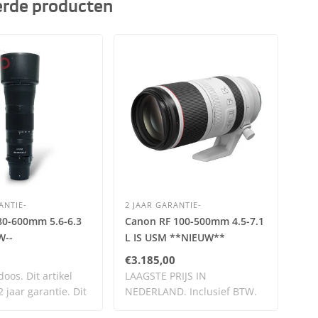
erde producten
ANTIE-
2 JAAR GARANTIE-
2 J
80-600mm 5.6-6.3
Canon RF 100-500mm 4.5-7.1
Can
W--
L IS USM **NIEUW**
IS 
0
€3.185,00
€2.
oos. Dit artikel
LAAGSTE PRIJS IN
LAA
 jaar garantie. Dit
NEDERLAND. Inclusief BTW.
NED