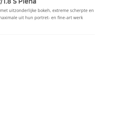
1.8 S Plena
 met uitzonderlijke bokeh, extreme scherpte en
maximale uit hun portret- en fine-art werk