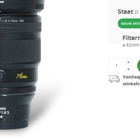
Staat
NIEUW ART
Filte
⌀ 82mm
Vandaag
winkelv