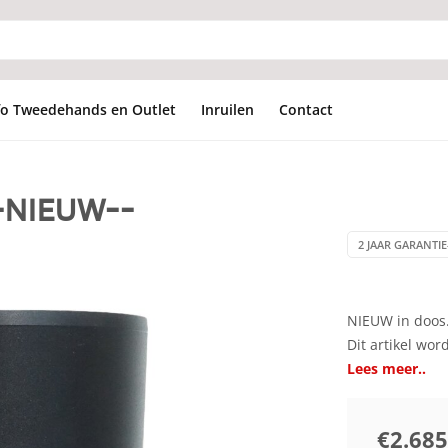
fo Tweedehands en Outlet
Inruilen
Contact
--NIEUW--
2 JAAR GARANTIE
NIEUW in doos. 
Dit artikel wor
Lees meer..
€2.685