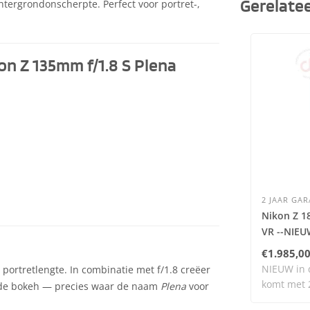
rgrondonscherpte. Perfect voor portret-,
Gerelate
on Z 135mm f/1.8 S Plena
2 JAAR GAR
Nikon Z 1
VR --NIEU
€1.985,0
NIEUW in d
ortretlengte. In combinatie met f/1.8 creëer
komt met 2
ronde bokeh — precies waar de naam
Plena
voor
ar..