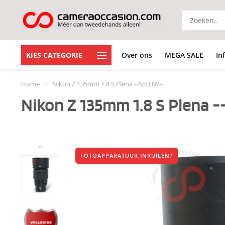
KIES CATEGORIE
Over ons
MEGA SALE
In
Home
/
Nikon Z 135mm 1.8 S Plena --NIEUW--
Nikon Z 135mm 1.8 S Plena 
FOTOAPPARATUUR INRUILEN?