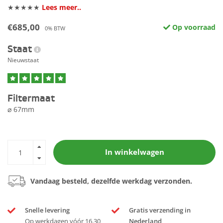
★★★★★
Lees meer..
€685,00
Op voorraad
0% BTW
Staat
Nieuwstaat
Filtermaat
⌀ 67mm
In winkelwagen
Vandaag besteld, dezelfde werkdag verzonden.
Snelle levering
Gratis verzending in
Op werkdagen vóór 16.30
Nederland