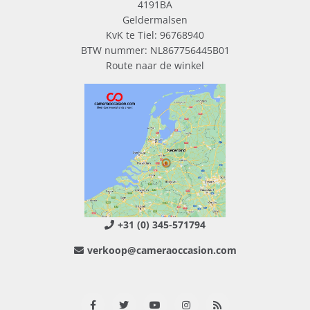
4191BA
Geldermalsen
KvK te Tiel: 96768940
BTW nummer: NL867756445B01
Route naar de winkel
+31 (0) 345-571794
verkoop@cameraoccasion.com