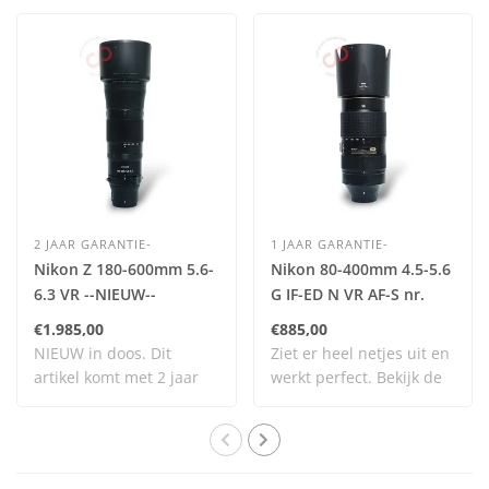
2 JAAR GARANTIE-
1 JAAR GARANTIE-
Nikon Z 180-600mm 5.6-
Nikon 80-400mm 4.5-5.6
6.3 VR --NIEUW--
G IF-ED N VR AF-S nr.
2711
€1.985,00
€885,00
NIEUW in doos. Dit
Ziet er heel netjes uit en
artikel komt met 2 jaar
werkt perfect. Bekijk de
garantie. Dit ar..
afbeeldi..