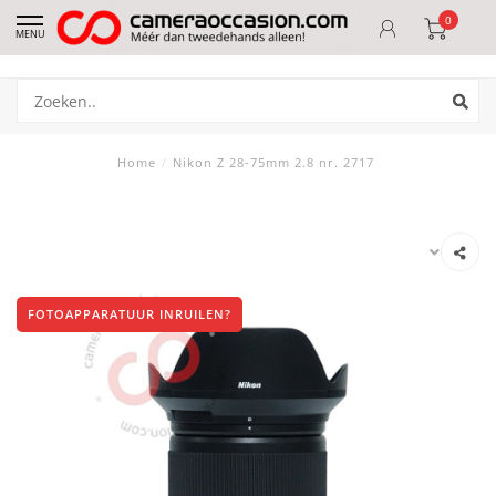
0
MENU
Home
/
Nikon Z 28-75mm 2.8 nr. 2717
FOTOAPPARATUUR INRUILEN?