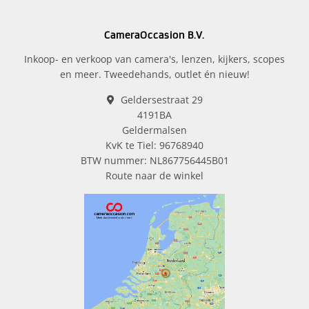
CameraOccasion B.V.
Inkoop- en verkoop van camera's, lenzen, kijkers, scopes
en meer. Tweedehands, outlet én nieuw!
Geldersestraat 29
4191BA
Geldermalsen
KvK te Tiel: 96768940
BTW nummer: NL867756445B01
Route naar de winkel