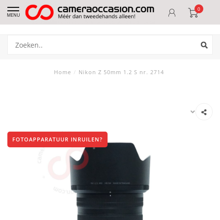
0
MENU
Home
/
Nikon Z 50mm 1.2 S nr. 2714
FOTOAPPARATUUR INRUILEN?