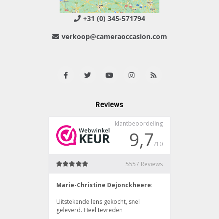
+31 (0) 345-571794
verkoop@cameraoccasion.com
Reviews