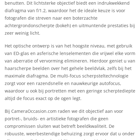
benutten. Dit lichtsterke objectief biedt een indrukwekkend
diafragma van f/1.2, waardoor het de ideale keuze is voor
fotografen die streven naar een boterzachte
achtergrondonscherpte (bokeh) en uitmuntende prestaties bij
zeer weinig licht.
Het optische ontwerp is van het hoogste niveau, met gebruik
van ED-glas en asferische lenselementen die vrijwel elke vorm
van aberratie of vervorming elimineren. Hierdoor geniet u van
haarscherpe beelden over het gehele beeldvlak, zelfs bij het
maximale diafragma. De multi-focus scherpsteltechnologie
zorgt voor een razendsnelle en nauwkeurige autofocus,
waardoor u ook bij portretten met een geringe scherptediepte
altijd de focus exact op de ogen legt.
Bij CameraOccasion.com raden we dit objectief aan voor
portret-, bruids- en artistieke fotografen die geen
compromissen sluiten wat betreft beeldkwaliteit. De
robuuste, weerbestendige behuizing zorgt ervoor dat u onder