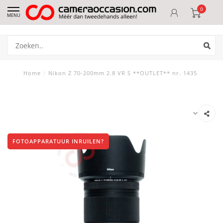
0
MENU
Home
/
Nikon Z 70-200mm 2.8 VR S **OUTLET** nr. 1435
FOTOAPPARATUUR INRUILEN?