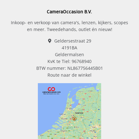
CameraOccasion B.V.
Inkoop- en verkoop van camera's, lenzen, kijkers, scopes
en meer. Tweedehands, outlet én nieuw!
Geldersestraat 29
4191BA
Geldermalsen
KvK te Tiel: 96768940
BTW nummer: NL867756445B01
Route naar de winkel