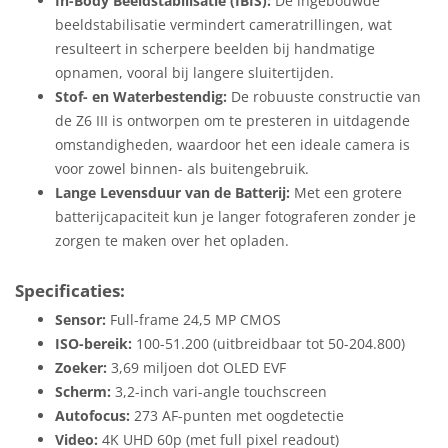
In-Body Beeldstabilisatie (IBIS):
De ingebouwde
beeldstabilisatie vermindert cameratrillingen, wat
resulteert in scherpere beelden bij handmatige
opnamen, vooral bij langere sluitertijden.
Stof- en Waterbestendig:
De robuuste constructie van
de Z6 III is ontworpen om te presteren in uitdagende
omstandigheden, waardoor het een ideale camera is
voor zowel binnen- als buitengebruik.
Lange Levensduur van de Batterij:
Met een grotere
batterijcapaciteit kun je langer fotograferen zonder je
zorgen te maken over het opladen.
Specificaties:
Sensor:
Full-frame 24,5 MP CMOS
ISO-bereik:
100-51.200 (uitbreidbaar tot 50-204.800)
Zoeker:
3,69 miljoen dot OLED EVF
Scherm:
3,2-inch vari-angle touchscreen
Autofocus:
273 AF-punten met oogdetectie
Video:
4K UHD 60p (met full pixel readout)