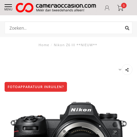
0
MENU
Home
/
Nikon Z6 III **NIEUW**
FOTOAPPARATUUR INRUILEN?