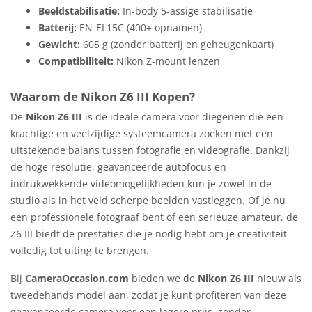
Beeldstabilisatie:
In-body 5-assige stabilisatie
Batterij:
EN-EL15C (400+ opnamen)
Gewicht:
605 g (zonder batterij en geheugenkaart)
Compatibiliteit:
Nikon Z-mount lenzen
Waarom de Nikon Z6 III Kopen?
De
Nikon Z6 III
is de ideale camera voor diegenen die een
krachtige en veelzijdige systeemcamera zoeken met een
uitstekende balans tussen fotografie en videografie. Dankzij
de hoge resolutie, geavanceerde autofocus en
indrukwekkende videomogelijkheden kun je zowel in de
studio als in het veld scherpe beelden vastleggen. Of je nu
een professionele fotograaf bent of een serieuze amateur, de
Z6 III biedt de prestaties die je nodig hebt om je creativiteit
volledig tot uiting te brengen.
Bij
CameraOccasion.com
bieden we de
Nikon Z6 III
nieuw als
tweedehands model aan, zodat je kunt profiteren van deze
geavanceerde camera voor een lagere prijs, zonder