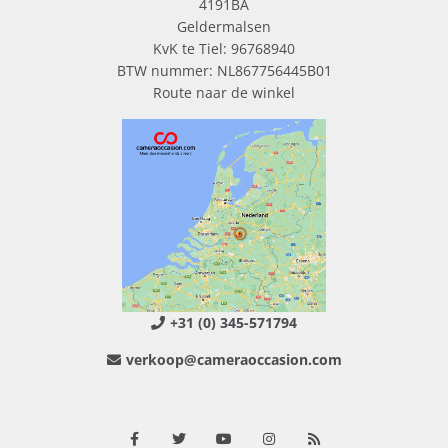
4191BA
Geldermalsen
KvK te Tiel: 96768940
BTW nummer: NL867756445B01
Route naar de winkel
+31 (0) 345-571794
verkoop@cameraoccasion.com