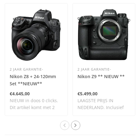
2 JAAR GARANTIE-
2 JAAR GARANTIE-
Nikon Z8 + 24-120mm
Nikon Z9 ** NIEUW **
Set **NIEUW**
€4.645,00
€5.499,00
NIEUW in doos 0 clicks.
LAAGSTE PRIJS IN
Dit artikel komt met 2
NEDERLAND. Inclusief
jaar garantie..
BTW.