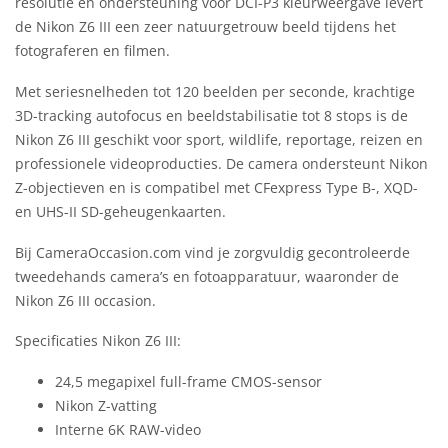
resolutie en ondersteuning voor DCI-P3 kleurweergave levert
de Nikon Z6 III een zeer natuurgetrouw beeld tijdens het
fotograferen en filmen.
Met seriesnelheden tot 120 beelden per seconde, krachtige
3D-tracking autofocus en beeldstabilisatie tot 8 stops is de
Nikon Z6 III geschikt voor sport, wildlife, reportage, reizen en
professionele videoproducties. De camera ondersteunt Nikon
Z-objectieven en is compatibel met CFexpress Type B-, XQD-
en UHS-II SD-geheugenkaarten.
Bij CameraOccasion.com vind je zorgvuldig gecontroleerde
tweedehands camera’s en fotoapparatuur, waaronder de
Nikon Z6 III occasion.
Specificaties Nikon Z6 III:
24,5 megapixel full-frame CMOS-sensor
Nikon Z-vatting
Interne 6K RAW-video