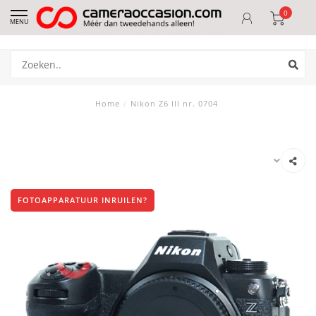
0
MENU
Home
/
Nikon Z6 III nr. 0704
FOTOAPPARATUUR INRUILEN?