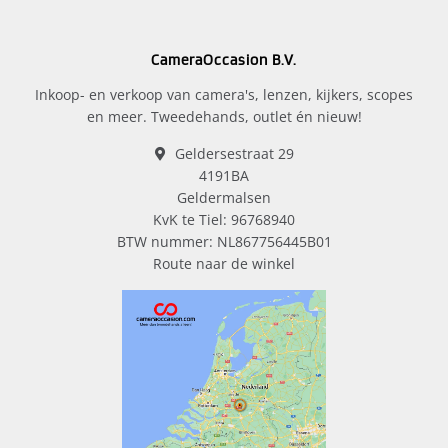
CameraOccasion B.V.
Inkoop- en verkoop van camera's, lenzen, kijkers, scopes
en meer. Tweedehands, outlet én nieuw!
Geldersestraat 29
4191BA
Geldermalsen
KvK te Tiel: 96768940
BTW nummer: NL867756445B01
Route naar de winkel