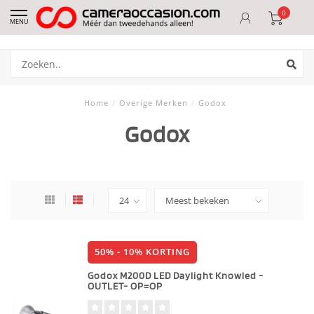
0
MENU
Home
/
Overige Merken
/
Godox
Godox
50% - 10% KORTING
Godox M200D LED Daylight Knowled -
OUTLET- OP=OP