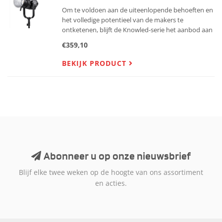
Om te voldoen aan de uiteenlopende behoeften en
het volledige potentieel van de makers te
ontketenen, blijft de Knowled-serie het aanbod aan
professionele LED-verlichtingssystemen verrijken.
€359,10
De M200D brengt jou alle mogelijkheden in video
productie, indie
BEKIJK PRODUCT
Abonneer u op onze nieuwsbrief
Blijf elke twee weken op de hoogte van ons assortiment
en acties.