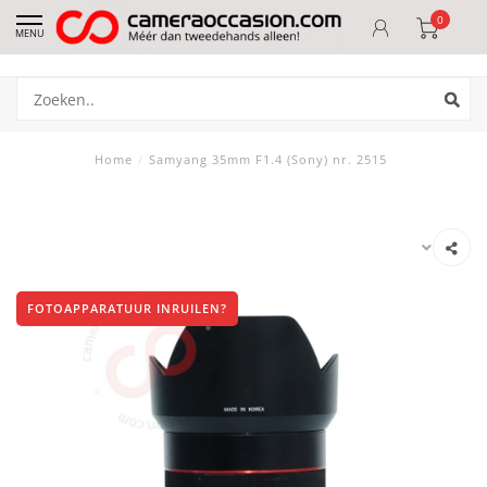
0
MENU
Home
/
Samyang 35mm F1.4 (Sony) nr. 2515
FOTOAPPARATUUR INRUILEN?