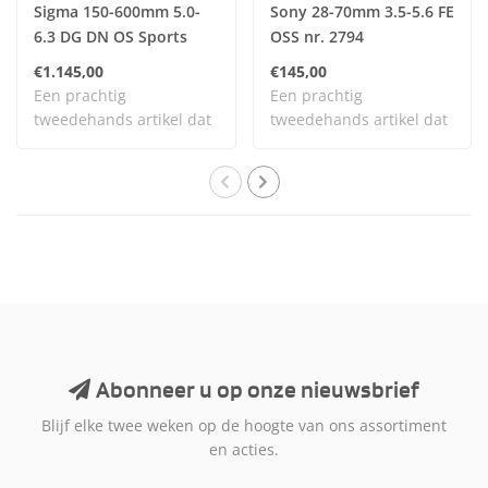
Sigma 150-600mm 5.0-
Sony 28-70mm 3.5-5.6 FE
6.3 DG DN OS Sports
OSS nr. 2794
(Sony FE) nr. 2905
€1.145,00
€145,00
Een prachtig
Een prachtig
tweedehands artikel dat
tweedehands artikel dat
zelden is gebruikt en n..
zelden is gebruikt en n..
Abonneer u op onze nieuwsbrief
Blijf elke twee weken op de hoogte van ons assortiment
en acties.