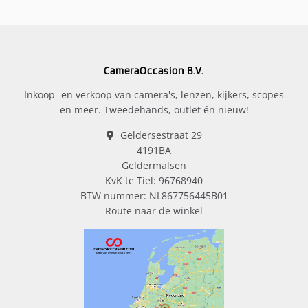
CameraOccasion B.V.
Inkoop- en verkoop van camera's, lenzen, kijkers, scopes
en meer. Tweedehands, outlet én nieuw!
Geldersestraat 29
4191BA
Geldermalsen
KvK te Tiel: 96768940
BTW nummer: NL867756445B01
Route naar de winkel